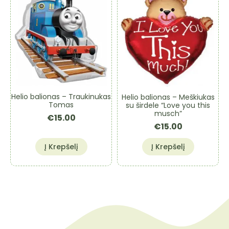
Helio balionas – Traukinukas
Helio balionas – Meškiukas
Tomas
su širdele “Love you this
musch”
€
15.00
€
15.00
Į Krepšelį
Į Krepšelį