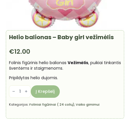
Helio balionas – Baby girl vežimėlis
€
12.00
Folinis figūrinis helio balionas
Vežimėlis
, puikiai tinkantis
šventėms ir staigmenoms.
Pripildytas helio dujomis.
produkto
kiekis:
Į Krepšelį
Helio
balionas
-
Kategorijos:
Foliniai figūrinai ( 24 colių)
,
Vaiko gimimui
Baby
girl
vežimėlis