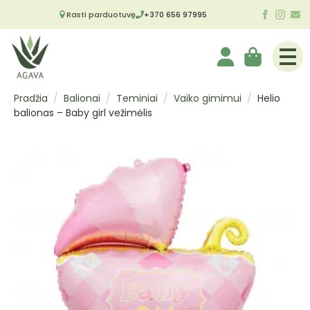
Rasti parduotuvę
+370 656 97995
Pradžia
Balionai
Teminiai
Vaiko gimimui
Helio
balionas – Baby girl vežimėlis