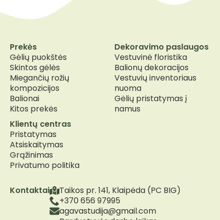
Prekės
Dekoravimo paslaugos
Gėlių puokštės
Vestuvinė floristika
Skintos gėlės
Balionų dekoracijos
Miegančių rožių
Vestuvių inventoriaus
kompozicijos
nuoma
Balionai
Gėlių pristatymas į
Kitos prekės
namus
Klientų centras
Pristatymas
Atsiskaitymas
Grąžinimas
Privatumo politika
Kontaktai
Taikos pr. 141, Klaipėda (PC BIG)
+370 656 97995
agavastudija@gmail.com