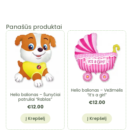
Panašūs produktai
Helio balionas – Vežimėlis
Helio balionas – Šunyčiai
“It’s a girl”
patruliai “Rablas”
€
12.00
€
12.00
Į Krepšelį
Į Krepšelį