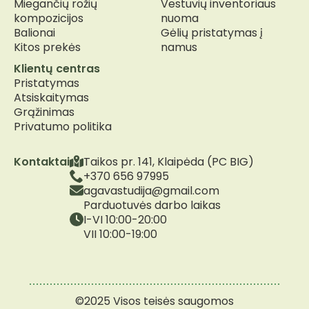
Miegančių rožių
Vestuvių inventoriaus
kompozicijos
nuoma
Balionai
Gėlių pristatymas į
Kitos prekės
namus
Klientų centras
Pristatymas
Atsiskaitymas
Grąžinimas
Privatumo politika
Kontaktai
Taikos pr. 141, Klaipėda (PC BIG)
+370 656 97995
agavastudija@gmail.com
Parduotuvės darbo laikas
I-VI 10:00-20:00
VII 10:00-19:00
©2025 Visos teisės saugomos