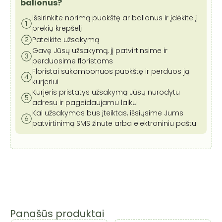
88
balionus?
cm
Išsirinkite norimą puokštę ar balionus ir įdėkite į
prekių krepšelį
Pateikite užsakymą
Gavę Jūsų užsakymą, jį patvirtinsime ir
perduosime floristams
Floristai sukomponuos puokštę ir perduos ją
kurjeriui
Kurjeris pristatys užsakymą Jūsų nurodytu
adresu ir pageidaujamu laiku
Kai užsakymas bus įteiktas, išsiųsime Jums
patvirtinimą SMS žinute arba elektroniniu paštu
Panašūs produktai