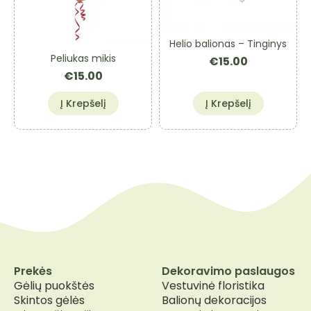
Helio balionas – Tinginys
Peliukas mikis
€
15.00
€
15.00
Į Krepšelį
Į Krepšelį
Prekės
Dekoravimo paslaugos
Gėlių puokštės
Vestuvinė floristika
Skintos gėlės
Balionų dekoracijos