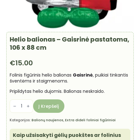
Helio balionas – Gaisrinė pastatoma,
106 x 88 cm
€
15.00
Folinis figūrinis helio balionas
Gaisrinė
, puikiai tinkantis
šventėms ir staigmenoms.
Pripildytas helio dujomis. Balionas neskraido.
produkto
kiekis:
Į Krepšelį
Helio
balionas
-
Kategorijos:
Balionų naujienos
,
Extra dideli foliniai figūriniai
Gaisrinė
pastatoma,
106
Kaip užsisakyti gėlių puokštes ar folinius
x