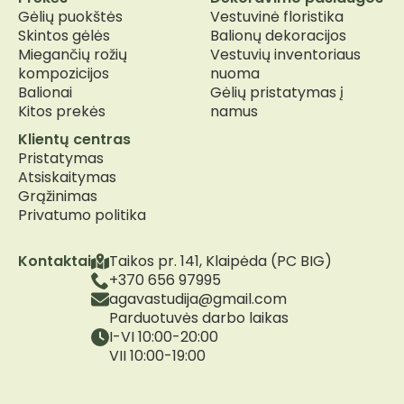
Gėlių puokštės
Vestuvinė floristika
Skintos gėlės
Balionų dekoracijos
Miegančių rožių
Vestuvių inventoriaus
kompozicijos
nuoma
Balionai
Gėlių pristatymas į
Kitos prekės
namus
Klientų centras
Pristatymas
Atsiskaitymas
Grąžinimas
Privatumo politika
Kontaktai
Taikos pr. 141, Klaipėda (PC BIG)
+370 656 97995
agavastudija@gmail.com
Parduotuvės darbo laikas
I-VI 10:00-20:00
VII 10:00-19:00