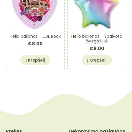
Helio balionas – LOL Rock
Helio balionas – Spalvota
žvaigždutė
€
8.00
€
8.00
Į Krepšelį
Į Krepšelį
Prekės
Dekoravimo paslaugos