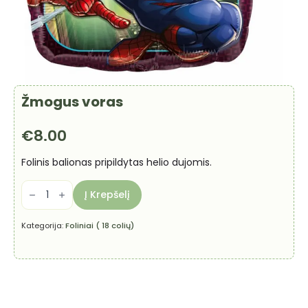
Žmogus voras
€
8.00
Folinis balionas pripildytas helio dujomis.
produkto
kiekis:
Į Krepšelį
Žmogus
voras
Kategorija:
Foliniai ( 18 colių)