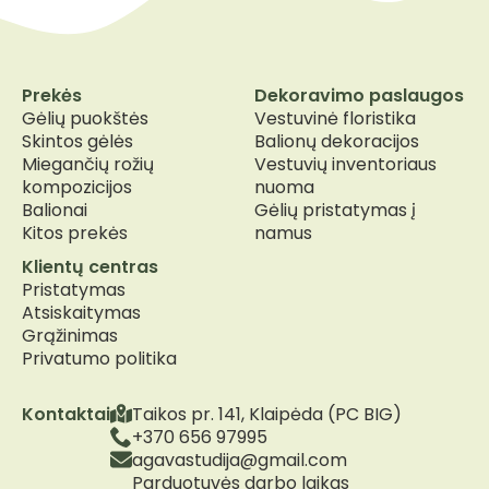
Prekės
Dekoravimo paslaugos
Gėlių puokštės
Vestuvinė floristika
Skintos gėlės
Balionų dekoracijos
Miegančių rožių
Vestuvių inventoriaus
kompozicijos
nuoma
Balionai
Gėlių pristatymas į
Kitos prekės
namus
Klientų centras
Pristatymas
Atsiskaitymas
Grąžinimas
Privatumo politika
Kontaktai
Taikos pr. 141, Klaipėda (PC BIG)
+370 656 97995
agavastudija@gmail.com
Parduotuvės darbo laikas