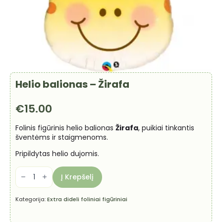
Helio balionas – Žirafa
€
15.00
Folinis figūrinis helio balionas
Žirafa
, puikiai tinkantis
šventėms ir staigmenoms.
Pripildytas helio dujomis.
produkto
kiekis:
Į Krepšelį
Helio
balionas
-
Kategorija:
Extra dideli foliniai figūriniai
Žirafa