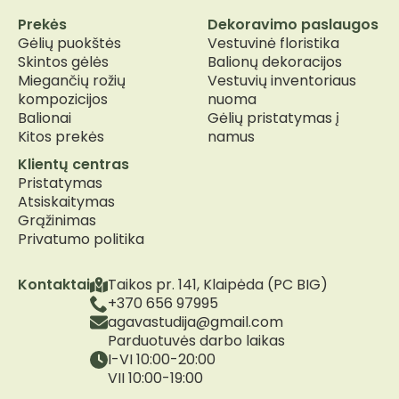
Prekės
Dekoravimo paslaugos
Gėlių puokštės
Vestuvinė floristika
Skintos gėlės
Balionų dekoracijos
Miegančių rožių
Vestuvių inventoriaus
kompozicijos
nuoma
Balionai
Gėlių pristatymas į
Kitos prekės
namus
Klientų centras
Pristatymas
Atsiskaitymas
Grąžinimas
Privatumo politika
Kontaktai
Taikos pr. 141, Klaipėda (PC BIG)
+370 656 97995
agavastudija@gmail.com
Parduotuvės darbo laikas
I-VI 10:00-20:00
VII 10:00-19:00