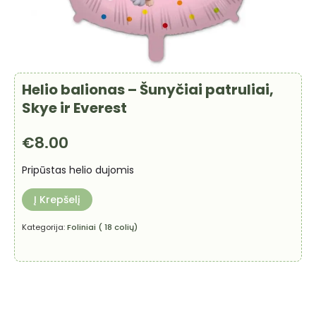
Helio balionas – Šunyčiai patruliai,
Skye ir Everest
€
8.00
Pripūstas helio dujomis
Į Krepšelį
Kategorija:
Foliniai ( 18 colių)