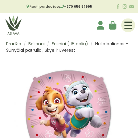
Rasti parduotuvę
+370 656 97995
Pradžia
Balionai
Foliniai ( 18 colių)
Helio balionas –
Šunyčiai patruliai, Skye ir Everest