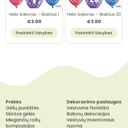
chosen
on
Helio balionas – Skaičius 1
Helio balionas – Skaičius 20
the
€
3.00
€
3.00
product
page
This
This
Pasirinkti Savybes
Pasirinkti Savybes
product
product
has
has
multiple
multiple
variants.
variants.
The
The
options
options
may
may
be
be
chosen
chosen
on
on
the
the
Prekės
Dekoravimo paslaugos
product
product
Gėlių puokštės
Vestuvinė floristika
page
page
Skintos gėlės
Balionų dekoracijos
Miegančių rožių
Vestuvių inventoriaus
kompozicijos
nuoma