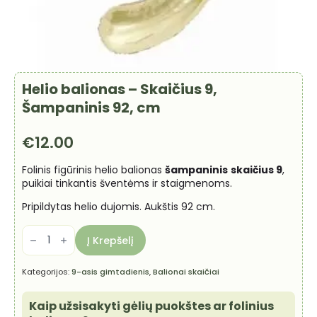
Helio balionas – Skaičius 9,
Šampaninis 92, cm
€
12.00
Folinis figūrinis helio balionas
šampaninis
skaičius 9
,
puikiai tinkantis šventėms ir staigmenoms.
Pripildytas helio dujomis. Aukštis 92 cm.
produkto
kiekis:
Į Krepšelį
Helio
balionas
-
Kategorijos:
9-asis gimtadienis
,
Balionai skaičiai
Skaičius
9,
Šampaninis
Kaip užsisakyti gėlių puokštes ar folinius
92,