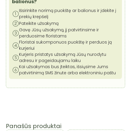
cm
balionus?
Išsirinkite norimą puokštę ar balionus ir įdėkite į
prekių krepšelį
Pateikite užsakymą
Gavę Jūsų užsakymą, jį patvirtinsime ir
perduosime floristams
Floristai sukomponuos puokštę ir perduos ją
kurjeriui
Kurjeris pristatys užsakymą Jūsų nurodytu
adresu ir pageidaujamu laiku
Kai užsakymas bus įteiktas, išsiųsime Jums
patvirtinimą SMS žinute arba elektroniniu paštu
Panašūs produktai