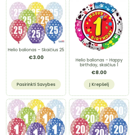
Helio balionas – Skaičius 25
€
3.00
Helio balionas – Happy
birthday, skaičius 1
€
8.00
This
Pasirinkti Savybes
Į Krepšelį
product
has
multiple
variants.
The
options
may
be