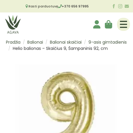
Rasti parduotuvę
+370 656 97995
Pradžia
Balionai
Balionai skaičiai
9-asis gimtadienis
Helio balionas – Skaičius 9, Šampaninis 92, cm