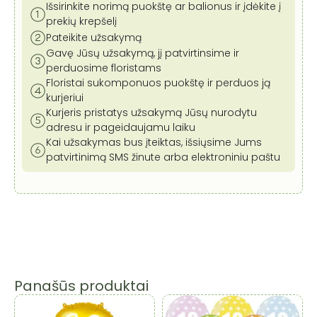
Išsirinkite norimą puokštę ar balionus ir įdėkite į
prekių krepšelį
Pateikite užsakymą
Gavę Jūsų užsakymą, jį patvirtinsime ir
perduosime floristams
Floristai sukomponuos puokštę ir perduos ją
kurjeriui
Kurjeris pristatys užsakymą Jūsų nurodytu
adresu ir pageidaujamu laiku
Kai užsakymas bus įteiktas, išsiųsime Jums
patvirtinimą SMS žinute arba elektroniniu paštu
Panašūs produktai