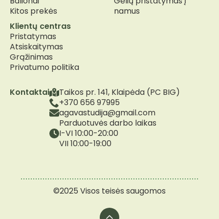
Balionai
Gėlių pristatymas į
Kitos prekės
namus
Klientų centras
Pristatymas
Atsiskaitymas
Grąžinimas
Privatumo politika
Kontaktai
Taikos pr. 141, Klaipėda (PC BIG)
+370 656 97995
agavastudija@gmail.com
Parduotuvės darbo laikas
I-VI 10:00-20:00
VII 10:00-19:00
©2025 Visos teisės saugomos