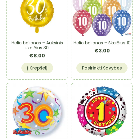
Helio balionas – Auksinis
Helio balionas – Skaičius 10
skaičius 30
€
3.00
€
8.00
This
Į Krepšelį
Pasirinkti Savybes
product
has
multiple
variants.
The
options
may
be
chosen
on
the