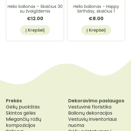
product
Helio balionas – Skaičius 30
Helio balionas – Happy
page
su žvaigždėmis
birthday, skaičius 1
€
12.00
€
8.00
Į Krepšelį
Į Krepšelį
Prekės
Dekoravimo paslaugos
Gėlių puokštės
Vestuvinė floristika
Skintos gėlės
Balionų dekoracijos
Miegančių rožių
Vestuvių inventoriaus
kompozicijos
nuoma