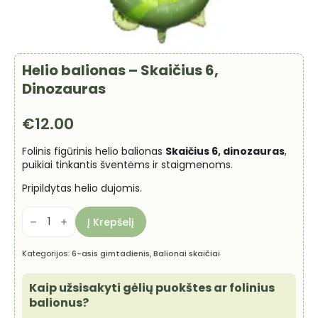
Helio balionas – Skaičius 6,
Dinozauras
€
12.00
Folinis figūrinis helio balionas
Skaičius 6, dinozauras
,
puikiai tinkantis šventėms ir staigmenoms.
Pripildytas helio dujomis.
produkto
kiekis:
Į Krepšelį
Helio
balionas
-
Kategorijos:
6-asis gimtadienis
,
Balionai skaičiai
Skaičius
6,
Dinozauras
Kaip užsisakyti gėlių puokštes ar folinius
balionus?