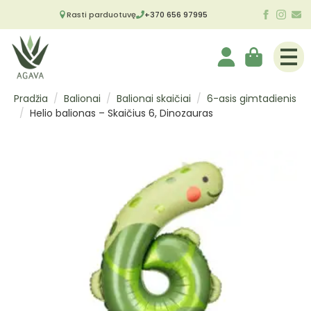
Rasti parduotuvę
+370 656 97995
Pradžia
Balionai
Balionai skaičiai
6-asis gimtadienis
Helio balionas – Skaičius 6, Dinozauras