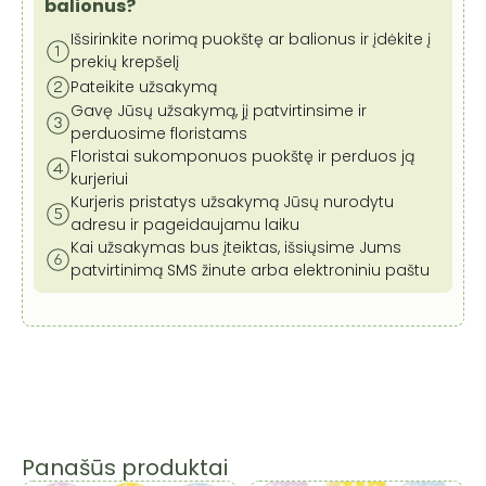
cm
balionus?
Išsirinkite norimą puokštę ar balionus ir įdėkite į
prekių krepšelį
Pateikite užsakymą
Gavę Jūsų užsakymą, jį patvirtinsime ir
perduosime floristams
Floristai sukomponuos puokštę ir perduos ją
kurjeriui
Kurjeris pristatys užsakymą Jūsų nurodytu
adresu ir pageidaujamu laiku
Kai užsakymas bus įteiktas, išsiųsime Jums
patvirtinimą SMS žinute arba elektroniniu paštu
Panašūs produktai