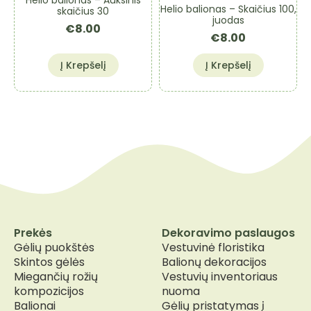
the
the
Helio balionas – Skaičius 100,
skaičius 30
product
product
juodas
€
8.00
page
page
€
8.00
Į Krepšelį
Į Krepšelį
Prekės
Dekoravimo paslaugos
Gėlių puokštės
Vestuvinė floristika
Skintos gėlės
Balionų dekoracijos
Miegančių rožių
Vestuvių inventoriaus
kompozicijos
nuoma
Balionai
Gėlių pristatymas į