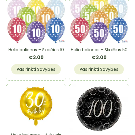
Helio balionas – Skaičius 10
Helio balionas – Skaičius 50
€
3.00
€
3.00
This
This
Pasirinkti Savybes
Pasirinkti Savybes
product
product
has
has
multiple
multiple
variants.
variants.
The
The
options
options
may
may
be
be
chosen
chosen
on
on
Helio balionas – Auksinis