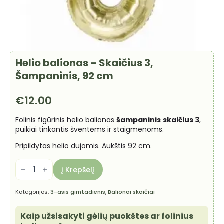
Helio balionas – Skaičius 3,
Šampaninis, 92 cm
€
12.00
Folinis figūrinis helio balionas
šampaninis
skaičius 3
,
puikiai tinkantis šventėms ir staigmenoms.
Pripildytas helio dujomis. Aukštis 92 cm.
produkto
kiekis:
Į Krepšelį
Helio
balionas
-
Kategorijos:
3-asis gimtadienis
,
Balionai skaičiai
Skaičius
3,
Šampaninis,
Kaip užsisakyti gėlių puokštes ar folinius
92