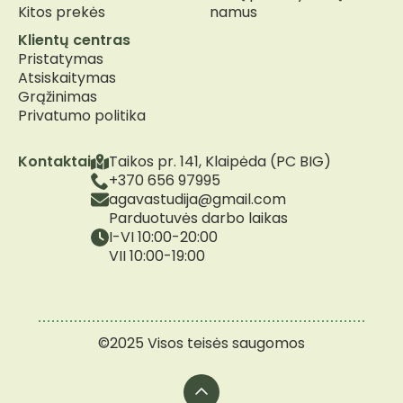
Kitos prekės
namus
Klientų centras
Pristatymas
Atsiskaitymas
Grąžinimas
Privatumo politika
Kontaktai
Taikos pr. 141, Klaipėda (PC BIG)
+370 656 97995
agavastudija@gmail.com
Parduotuvės darbo laikas
I-VI 10:00-20:00
VII 10:00-19:00
©2025 Visos teisės saugomos