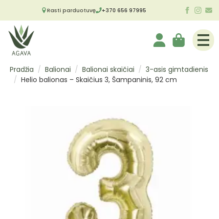
Rasti parduotuvę
+370 656 97995
Pradžia
Balionai
Balionai skaičiai
3-asis gimtadienis
Helio balionas – Skaičius 3, Šampaninis, 92 cm