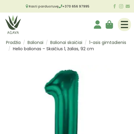
Rasti parduotuvę
+370 656 97995
Pradžia
Balionai
Balionai skaičiai
1-asis gimtadienis
Helio balionas – Skaičius 1, žalias, 92 cm