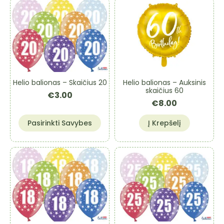
Helio balionas – Skaičius 20
Helio balionas – Auksinis
skaičius 60
€
3.00
€
8.00
This
Pasirinkti Savybes
Į Krepšelį
product
has
multiple
variants.
The
options
may
be
chosen