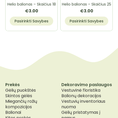
on
Helio balionas – Skaičius 18
Helio balionas – Skaičius 25
the
€
3.00
€
3.00
product
page
This
This
Pasirinkti Savybes
Pasirinkti Savybes
product
product
has
has
multiple
multiple
variants.
variants.
The
The
options
options
may
may
be
be
chosen
chosen
on
on
the
the
Prekės
Dekoravimo paslaugos
product
product
Gėlių puokštės
Vestuvinė floristika
page
page
Skintos gėlės
Balionų dekoracijos
Miegančių rožių
Vestuvių inventoriaus
kompozicijos
nuoma
Balionai
Gėlių pristatymas į
Kitos prekės
namus