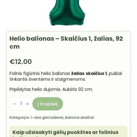
Helio balionas – Skaičius 1, žalias, 92
cm
€
12.00
Folinis figūrinis helio balionas
žalias
skaičius 1
, puikiai
tinkantis šventėms ir staigmenoms.
Pripildytas helio dujomis. Aukštis 92 cm.
produkto
kiekis:
Į Krepšelį
Helio
balionas
-
Kategorijos:
1-asis gimtadienis
,
Balionai skaičiai
Skaičius
1,
žalias,
Kaip užsisakyti gėlių puokštes ar folinius
92