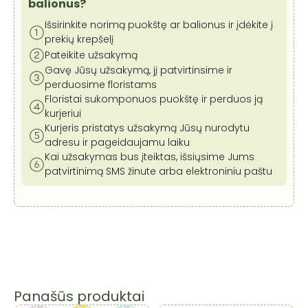
cm
balionus?
Išsirinkite norimą puokštę ar balionus ir įdėkite į
prekių krepšelį
Pateikite užsakymą
Gavę Jūsų užsakymą, jį patvirtinsime ir
perduosime floristams
Floristai sukomponuos puokštę ir perduos ją
kurjeriui
Kurjeris pristatys užsakymą Jūsų nurodytu
adresu ir pageidaujamu laiku
Kai užsakymas bus įteiktas, išsiųsime Jums
patvirtinimą SMS žinute arba elektroniniu paštu
Panašūs produktai