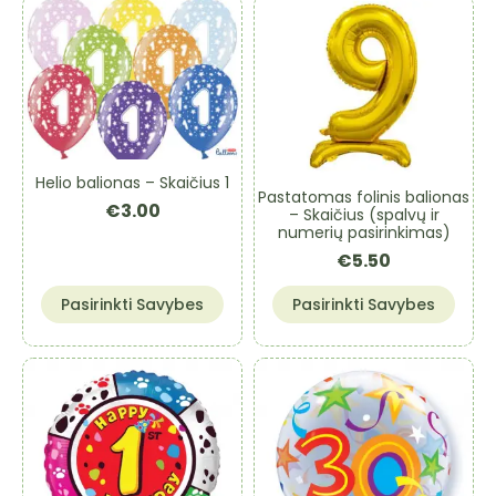
Helio balionas – Skaičius 1
Pastatomas folinis balionas
€
3.00
– Skaičius (spalvų ir
numerių pasirinkimas)
€
5.50
This
This
Pasirinkti Savybes
Pasirinkti Savybes
product
product
has
has
multiple
multiple
variants.
variants.
The
The
options
options
may
may
be
be