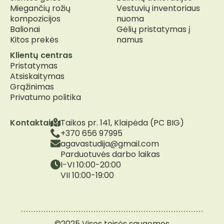
Miegančių rožių
Vestuvių inventoriaus
kompozicijos
nuoma
Balionai
Gėlių pristatymas į
Kitos prekės
namus
Klientų centras
Pristatymas
Atsiskaitymas
Grąžinimas
Privatumo politika
Kontaktai
Taikos pr. 141, Klaipėda (PC BIG)
+370 656 97995
agavastudija@gmail.com
Parduotuvės darbo laikas
I-VI 10:00-20:00
VII 10:00-19:00
©2025 Visos teisės saugomos