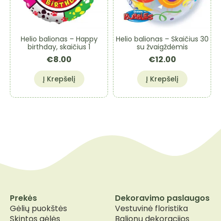
chosen
chosen
on
on
the
the
product
product
Helio balionas – Happy
Helio balionas – Skaičius 30
page
page
birthday, skaičius 1
su žvaigždėmis
€
8.00
€
12.00
Į Krepšelį
Į Krepšelį
Prekės
Dekoravimo paslaugos
Gėlių puokštės
Vestuvinė floristika
Skintos gėlės
Balionų dekoracijos