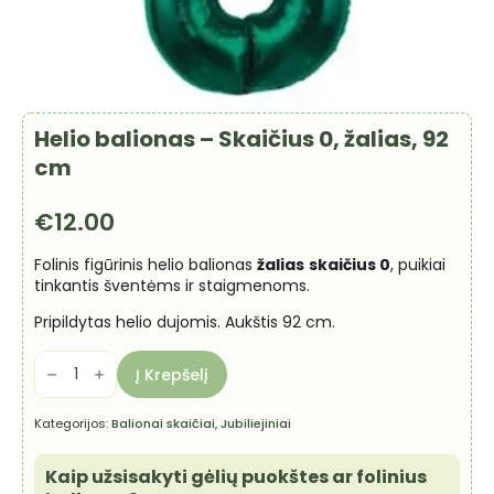
Helio balionas – Skaičius 0, žalias, 92
cm
€
12.00
Folinis figūrinis helio balionas
žalias
skaičius 0
, puikiai
tinkantis šventėms ir staigmenoms.
Pripildytas helio dujomis. Aukštis 92 cm.
produkto
kiekis:
Į Krepšelį
Helio
balionas
-
Kategorijos:
Balionai skaičiai
,
Jubiliejiniai
Skaičius
0,
žalias,
Kaip užsisakyti gėlių puokštes ar folinius
92