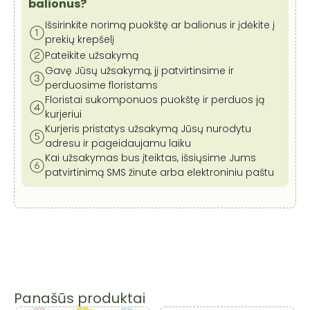
cm
balionus?
Išsirinkite norimą puokštę ar balionus ir įdėkite į
prekių krepšelį
Pateikite užsakymą
Gavę Jūsų užsakymą, jį patvirtinsime ir
perduosime floristams
Floristai sukomponuos puokštę ir perduos ją
kurjeriui
Kurjeris pristatys užsakymą Jūsų nurodytu
adresu ir pageidaujamu laiku
Kai užsakymas bus įteiktas, išsiųsime Jums
patvirtinimą SMS žinute arba elektroniniu paštu
Panašūs produktai