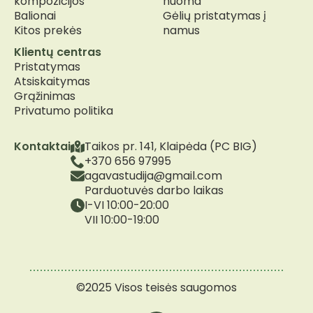
kompozicijos
nuoma
Balionai
Gėlių pristatymas į
Kitos prekės
namus
Klientų centras
Pristatymas
Atsiskaitymas
Grąžinimas
Privatumo politika
Kontaktai
Taikos pr. 141, Klaipėda (PC BIG)
+370 656 97995
agavastudija@gmail.com
Parduotuvės darbo laikas
I-VI 10:00-20:00
VII 10:00-19:00
©2025 Visos teisės saugomos