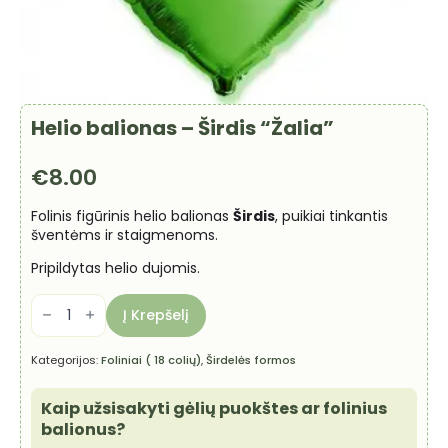
Helio balionas – Širdis “Žalia”
€
8.00
Folinis figūrinis helio balionas
Širdis
, puikiai tinkantis
šventėms ir staigmenoms.
Pripildytas helio dujomis.
produkto
kiekis:
Į Krepšelį
Helio
balionas
-
Kategorijos:
Foliniai ( 18 colių)
,
Širdelės formos
Širdis
"Žalia"
Kaip užsisakyti gėlių puokštes ar folinius
balionus?