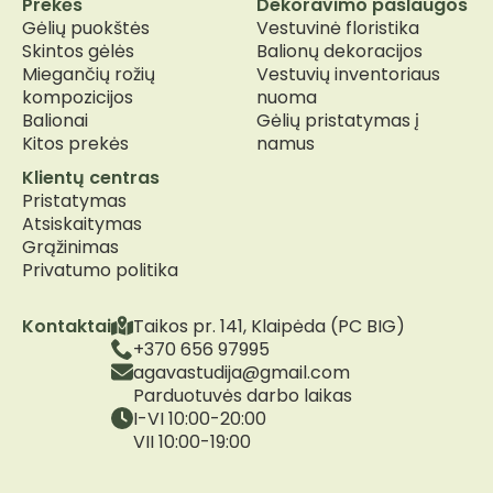
Prekės
Dekoravimo paslaugos
Gėlių puokštės
Vestuvinė floristika
Skintos gėlės
Balionų dekoracijos
Miegančių rožių
Vestuvių inventoriaus
kompozicijos
nuoma
Balionai
Gėlių pristatymas į
Kitos prekės
namus
Klientų centras
Pristatymas
Atsiskaitymas
Grąžinimas
Privatumo politika
Kontaktai
Taikos pr. 141, Klaipėda (PC BIG)
+370 656 97995
agavastudija@gmail.com
Parduotuvės darbo laikas
I-VI 10:00-20:00
VII 10:00-19:00