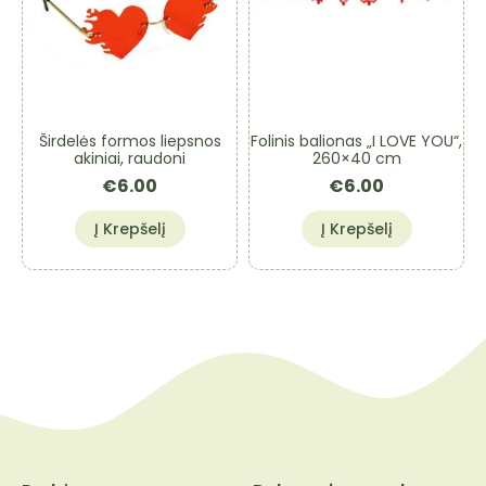
Širdelės formos liepsnos
Folinis balionas „I LOVE YOU“,
akiniai, raudoni
260×40 cm
€
6.00
€
6.00
Į Krepšelį
Į Krepšelį