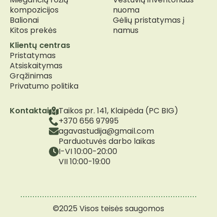
kompozicijos
nuoma
Balionai
Gėlių pristatymas į
Kitos prekės
namus
Klientų centras
Pristatymas
Atsiskaitymas
Grąžinimas
Privatumo politika
Kontaktai
Taikos pr. 141, Klaipėda (PC BIG)
+370 656 97995
agavastudija@gmail.com
Parduotuvės darbo laikas
I-VI 10:00-20:00
VII 10:00-19:00
©2025 Visos teisės saugomos