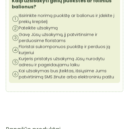
Kaip užsisakyti gėlių puokštes ar folinius
balionus?
Išsirinkite norimą puokštę ar balionus ir įdėkite į
prekių krepšelį
Pateikite užsakymą
Gavę Jūsų užsakymą, jį patvirtinsime ir
perduosime floristams
Floristai sukomponuos puokštę ir perduos ją
kurjeriui
Kurjeris pristatys užsakymą Jūsų nurodytu
adresu ir pageidaujamu laiku
Kai užsakymas bus įteiktas, išsiųsime Jums
patvirtinimą SMS žinute arba elektroniniu paštu