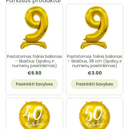
Panašūs produktai
Pastatomas folinis balionas
Pastatomas folinis balionas
– Skaičius (spalvų ir
– Skaičius, 38 cm (Spalvų ir
numerių pasirinkimas)
numerių pasirinkimas)
€
5.50
€
3.00
This
This
Pasirinkti Savybes
Pasirinkti Savybes
product
product
has
has
multiple
multiple
variants.
variants.
The
The
options
options
may
may