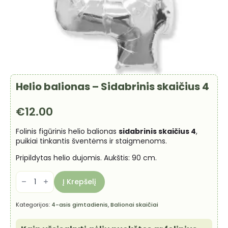
Helio balionas – Sidabrinis skaičius 4
€
12.00
Folinis figūrinis helio balionas
sidabrinis skaičius 4
,
puikiai tinkantis šventėms ir staigmenoms.
Pripildytas helio dujomis. Aukštis: 90 cm.
produkto
kiekis:
Į Krepšelį
Helio
balionas
-
Kategorijos:
4-asis gimtadienis
,
Balionai skaičiai
Sidabrinis
skaičius
4