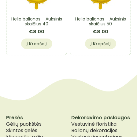
be
be
chosen
chosen
on
on
Helio balionas – Auksinis
Helio balionas – Auksinis
the
the
skaičius 40
skaičius 50
product
product
€
8.00
€
8.00
page
page
Į Krepšelį
Į Krepšelį
Prekės
Dekoravimo paslaugos
Gėlių puokštės
Vestuvinė floristika
Skintos gėlės
Balionų dekoracijos
Miegančių rožių
Vestuvių inventoriaus