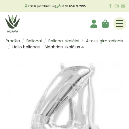
Rasti parduotuvę
+370 656 97995
Pradžia
Balionai
Balionai skaičiai
4-asis gimtadienis
Helio balionas – Sidabrinis skaičius 4