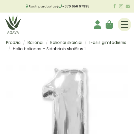
Rasti parduotuvę
+370 656 97995
Pradžia
Balionai
Balionai skaičiai
1-asis gimtadienis
Helio balionas – Sidabrinis skaičius 1