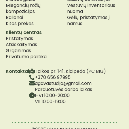
Miegančių rožių
Vestuvių inventoriaus
kompozicijos
nuoma
Balionai
Gėlių pristatymas į
Kitos prekės
namus
Klientų centras
Pristatymas
Atsiskaitymas
Grąžinimas
Privatumo politika
Kontaktai
Taikos pr. 141, Klaipėda (PC BIG)
+370 656 97995
agavastudija@gmail.com
Parduotuvės darbo laikas
I-VI 10:00-20:00
VII 10:00-19:00