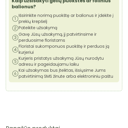
Kaip užsisakyti gėlių puokštes ar folinius
balionus?
Išsirinkite norimą puokštę ar balionus ir įdėkite į
prekių krepšelį
Pateikite užsakymą
Gavę Jūsų užsakymą, jį patvirtinsime ir
perduosime floristams
Floristai sukomponuos puokštę ir perduos ją
kurjeriui
Kurjeris pristatys užsakymą Jūsų nurodytu
adresu ir pageidaujamu laiku
Kai užsakymas bus įteiktas, išsiųsime Jums
patvirtinimą SMS žinute arba elektroniniu paštu