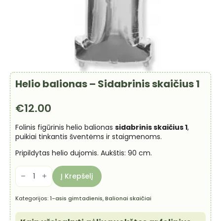
Helio balionas – Sidabrinis skaičius 1
€
12.00
Folinis figūrinis helio balionas
sidabrinis skaičius 1
,
puikiai tinkantis šventėms ir staigmenoms.
Pripildytas helio dujomis. Aukštis: 90 cm.
produkto
kiekis:
Į Krepšelį
Helio
balionas
-
Kategorijos:
1-asis gimtadienis
,
Balionai skaičiai
Sidabrinis
skaičius
1