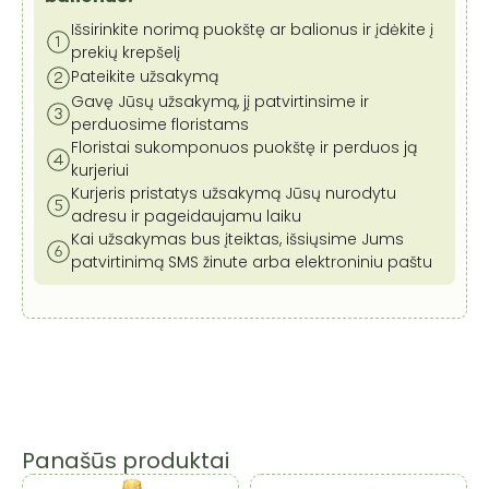
Išsirinkite norimą puokštę ar balionus ir įdėkite į
prekių krepšelį
Pateikite užsakymą
Gavę Jūsų užsakymą, jį patvirtinsime ir
perduosime floristams
Floristai sukomponuos puokštę ir perduos ją
kurjeriui
Kurjeris pristatys užsakymą Jūsų nurodytu
adresu ir pageidaujamu laiku
Kai užsakymas bus įteiktas, išsiųsime Jums
patvirtinimą SMS žinute arba elektroniniu paštu
Panašūs produktai