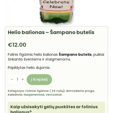
Helio balionas – Šampano butelis
€
12.00
Folinis figūrinis helio balionas
Šampano butelis
, puikiai
tinkantis šventėms ir staigmenoms.
Pripildytas helio dujomis.
produkto
kiekis:
Į Krepšelį
Helio
balionas
-
Kategorijos:
Foliniai figūrinai ( 24 colių)
,
Gimtadienio proga
,
Šampano
Kalėdiniai, Naujametiniai
,
Vestuviniai
butelis
Kaip užsisakyti gėlių puokštes ar folinius
balionus?