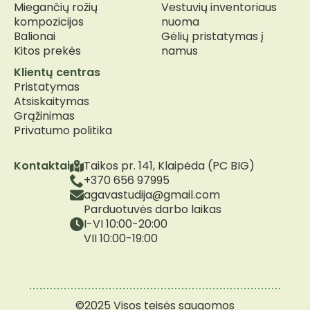
Miegančių rožių
Vestuvių inventoriaus
kompozicijos
nuoma
Balionai
Gėlių pristatymas į
Kitos prekės
namus
Klientų centras
Pristatymas
Atsiskaitymas
Grąžinimas
Privatumo politika
Kontaktai
Taikos pr. 141, Klaipėda (PC BIG)
+370 656 97995
agavastudija@gmail.com
Parduotuvės darbo laikas
I-VI 10:00-20:00
VII 10:00-19:00
©2025 Visos teisės saugomos