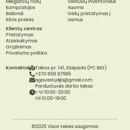
Miegančių rožių
Vestuvių inventoriaus
kompozicijos
nuoma
Balionai
Gėlių pristatymas į
Kitos prekės
namus
Klientų centras
Pristatymas
Atsiskaitymas
Grąžinimas
Privatumo politika
Kontaktai
Taikos pr. 141, Klaipėda (PC BIG)
+370 656 97995
agavastudija@gmail.com
Parduotuvės darbo laikas
I-VI 10:00-20:00
VII 10:00-19:00
©2025 Visos teisės saugomos