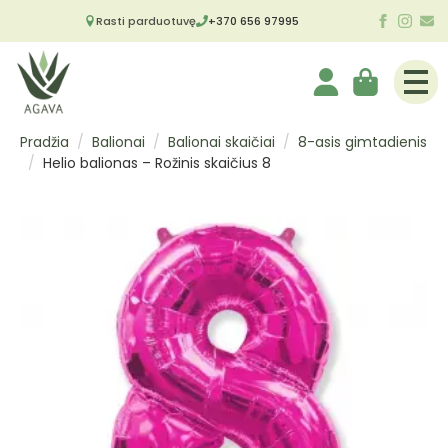
Rasti parduotuvę
+370 656 97995
Pradžia
Balionai
Balionai skaičiai
8-asis gimtadienis
Helio balionas – Rožinis skaičius 8