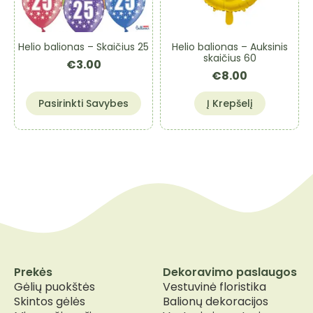
Helio balionas – Skaičius 25
Helio balionas – Auksinis
skaičius 60
€
3.00
€
8.00
This
Pasirinkti Savybes
Į Krepšelį
product
has
multiple
variants.
The
options
may
be
chosen
on
the
Prekės
Dekoravimo paslaugos
product
Gėlių puokštės
Vestuvinė floristika
page
Skintos gėlės
Balionų dekoracijos