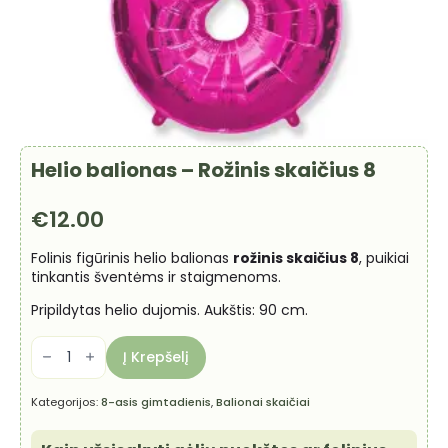
Helio balionas – Rožinis skaičius 8
€
12.00
Folinis figūrinis helio balionas
rožinis skaičius 8
, puikiai
tinkantis šventėms ir staigmenoms.
Pripildytas helio dujomis. Aukštis: 90 cm.
produkto
kiekis:
Į Krepšelį
Helio
balionas
-
Kategorijos:
8-asis gimtadienis
,
Balionai skaičiai
Rožinis
skaičius
8