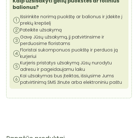
Kaip užsisakyti gėlių puokštes ar folinius
balionus?
Išsirinkite norimą puokštę ar balionus ir įdėkite į
prekių krepšelį
Pateikite užsakymą
Gavę Jūsų užsakymą, jį patvirtinsime ir
perduosime floristams
Floristai sukomponuos puokštę ir perduos ją
kurjeriui
Kurjeris pristatys užsakymą Jūsų nurodytu
adresu ir pageidaujamu laiku
Kai užsakymas bus įteiktas, išsiųsime Jums
patvirtinimą SMS žinute arba elektroniniu paštu