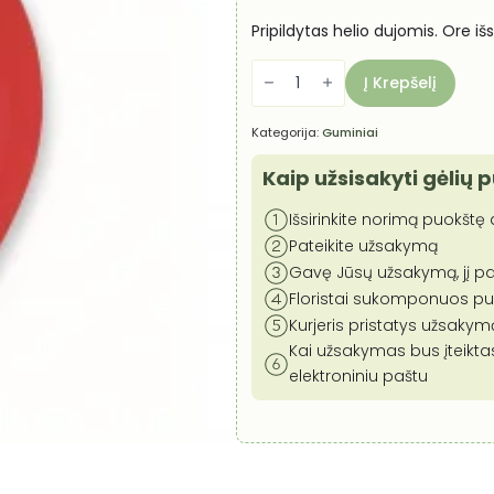
Pripildytas helio dujomis. Ore iš
produkto
kiekis:
Į Krepšelį
Helio
balionas
-
Kategorija:
Guminiai
Raudonas,
33
cm
Kaip užsisakyti gėlių 
Išsirinkite norimą puokštę a
Pateikite užsakymą
Gavę Jūsų užsakymą, jį pa
Floristai sukomponuos puok
Kurjeris pristatys užsaky
Kai užsakymas bus įteikta
elektroniniu paštu