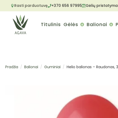
Rasti parduotuvę
+370 656 97995
Gėlių pristatyma
Titulinis
Gėlės
Balionai
Pradžia
Balionai
Guminiai
Helio balionas – Raudonas,