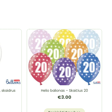
, skaidrus
Helio balionas – Skaičius 20
€
3.00
This