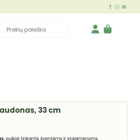
ch
 Raudonas, 33 cm
as
, puikiai tinkantis šventėms ir staigmenoms.