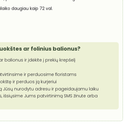
silaiko daugiau kaip 72 val.
puokštes ar folinius balionus?
r balionus ir įdėkite į prekių krepšelį
tvirtinsime ir perduosime floristams
štę ir perduos ją kurjeriui
mą Jūsų nurodytu adresu ir pageidaujamu laiku
s, išsiųsime Jums patvirtinimą SMS žinute arba