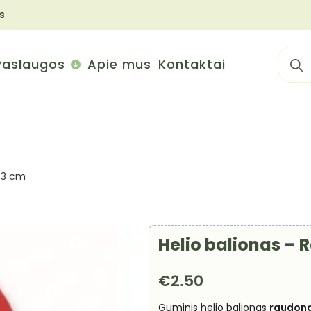
s
Sear
Paslaugos
Apie mus
Kontaktai
for:
 33 cm
Helio balionas –
€
2.50
Guminis helio balionas
raudon