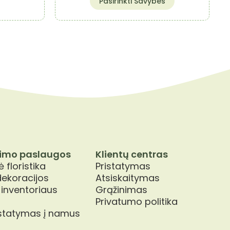
Pasirinkti Savybes
product
has
multiple
variants.
The
options
may
be
chosen
on
the
product
page
imo paslaugos
Klientų centras
 floristika
Pristatymas
dekoracijos
Atsiskaitymas
 inventoriaus
Grąžinimas
Privatumo politika
istatymas į namus