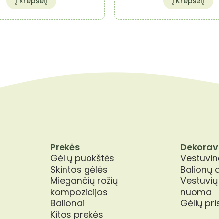
Į Krepšelį
Į Krepšelį
Prekės
Dekorav
Gėlių puokštės
Vestuvinė
Skintos gėlės
Balionų 
Miegančių rožių
Vestuvių
kompozicijos
nuoma
Balionai
Gėlių pr
Kitos prekės