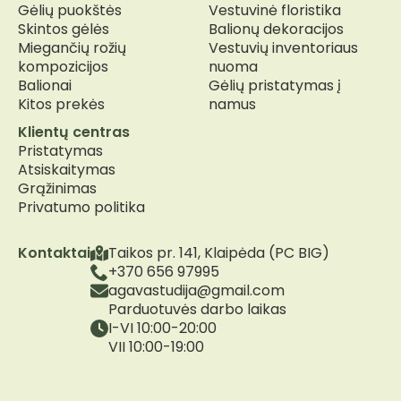
Gėlių puokštės
Vestuvinė floristika
Skintos gėlės
Balionų dekoracijos
Miegančių rožių
Vestuvių inventoriaus
kompozicijos
nuoma
Balionai
Gėlių pristatymas į
Kitos prekės
namus
Klientų centras
Pristatymas
Atsiskaitymas
Grąžinimas
Privatumo politika
Kontaktai
Taikos pr. 141, Klaipėda (PC BIG)
+370 656 97995
agavastudija@gmail.com
Parduotuvės darbo laikas
I-VI 10:00-20:00
VII 10:00-19:00