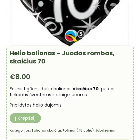
Helio balionas – Juodas rombas,
skaičius 70
€
8.00
Folinis figūrinis helio balionas
skaičius 70
, puikiai
tinkantis šventėms ir staigmenoms.
Pripildytas helio dujomis.
Į Krepšelį
Kategorijos:
Balionai skaičiai
,
Foliniai ( 18 colių)
,
Jubiliejiniai