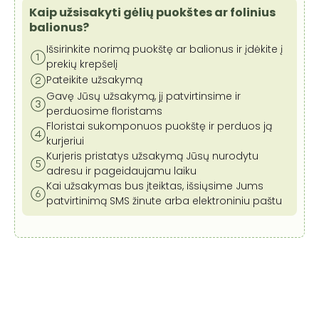
Kaip užsisakyti gėlių puokštes ar folinius
balionus?
Išsirinkite norimą puokštę ar balionus ir įdėkite į
prekių krepšelį
Pateikite užsakymą
Gavę Jūsų užsakymą, jį patvirtinsime ir
perduosime floristams
Floristai sukomponuos puokštę ir perduos ją
kurjeriui
Kurjeris pristatys užsakymą Jūsų nurodytu
adresu ir pageidaujamu laiku
Kai užsakymas bus įteiktas, išsiųsime Jums
patvirtinimą SMS žinute arba elektroniniu paštu