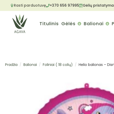
Rasti parduotuvę
+370 656 97995
Gėlių pristatyma
Titulinis
Gėlės
Balionai
Pradžia
Balionai
Foliniai ( 18 colių)
Helio balionas – Di