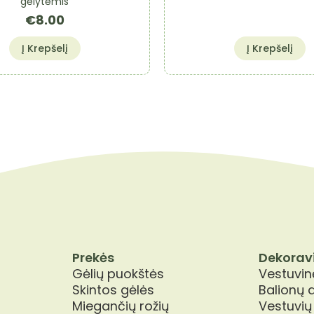
gėlytėmis
€
8.00
Į Krepšelį
Į Krepšelį
Prekės
Dekorav
Gėlių puokštės
Vestuvinė
Skintos gėlės
Balionų 
Miegančių rožių
Vestuvių