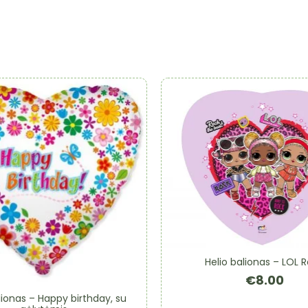
Helio balionas – LOL 
€
8.00
lionas – Happy birthday, su