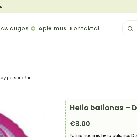
s
Sear
Paslaugos
Apie mus
Kontaktai
for:
sney personažai
Helio balionas – 
€
8.00
Folinis figūrinis helio balionas 