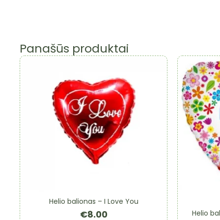
Panašūs produktai
Helio balionas – I Love You
Helio ba
€
8.00