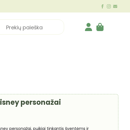
ch
Disney personažai
Disney personažai, puikiai tinkantis šventėms ir