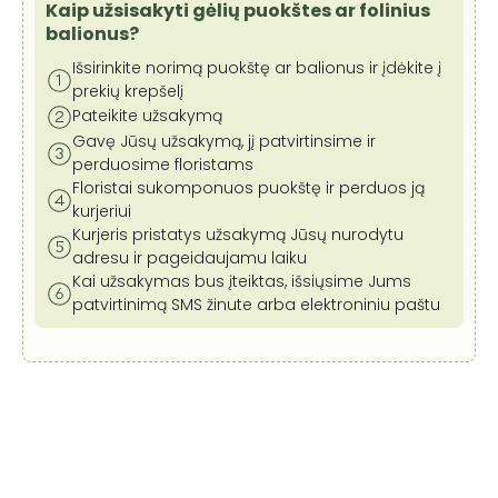
Kaip užsisakyti gėlių puokštes ar folinius
balionus?
Išsirinkite norimą puokštę ar balionus ir įdėkite į
prekių krepšelį
Pateikite užsakymą
Gavę Jūsų užsakymą, jį patvirtinsime ir
perduosime floristams
Floristai sukomponuos puokštę ir perduos ją
kurjeriui
Kurjeris pristatys užsakymą Jūsų nurodytu
adresu ir pageidaujamu laiku
Kai užsakymas bus įteiktas, išsiųsime Jums
patvirtinimą SMS žinute arba elektroniniu paštu