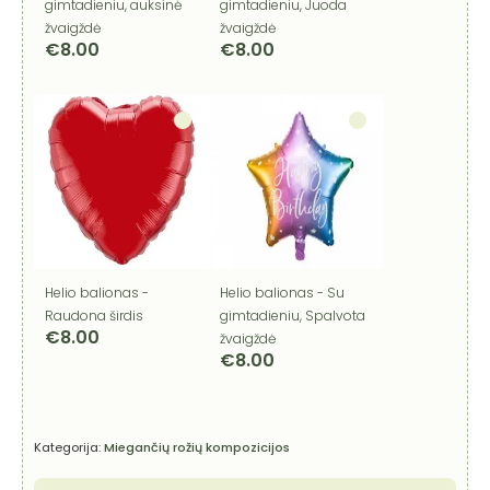
gimtadieniu, auksinė
gimtadieniu, Juoda
žvaigždė
žvaigždė
€
8.00
€
8.00
Helio balionas -
Helio balionas - Su
Raudona širdis
gimtadieniu, Spalvota
€
8.00
žvaigždė
€
8.00
Kategorija:
Miegančių rožių kompozicijos