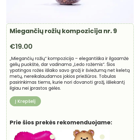
Miegančių rožių kompozicija nr. 9
€
19.00
„Miegančių rožių“ kompozicija – elegantiška ir ilgaamžė
gėlių puokštė, dar vadinama „Ledo rožėmis“. Šios
ypatingos rožės išlaiko savo grožį ir šviežumą net keletą
metų, nereikalaudamos jokios priežiūros. Tobulas
pasirinkimas tiems, kurie nori dovanoti grožį, išliekantį
ilgiau nei įprastos gėlės.
Į Krepšelį
Prie šios prekės rekomenduojame: