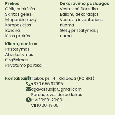
Prekės
Dekoravimo paslaugos
Gėlių puokštės
Vestuvinė floristika
Skintos gėlės
Balionų dekoracijos
Miegančių rožių
Vestuvių inventoriaus
kompozicijos
nuoma
Balionai
Gėlių pristatymas į
Kitos prekės
namus
Klientų centras
Pristatymas
Atsiskaitymas
Grąžinimas
Privatumo politika
Kontaktai
Taikos pr. 141, Klaipėda (PC BIG)
+370 656 97995
agavastudija@gmail.com
Parduotuvės darbo laikas
I-VI 10:00-20:00
VII 10:00-19:00