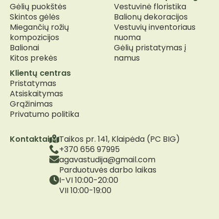
Gėlių puokštės
Vestuvinė floristika
Skintos gėlės
Balionų dekoracijos
Miegančių rožių
Vestuvių inventoriaus
kompozicijos
nuoma
Balionai
Gėlių pristatymas į
Kitos prekės
namus
Klientų centras
Pristatymas
Atsiskaitymas
Grąžinimas
Privatumo politika
Kontaktai
Taikos pr. 141, Klaipėda (PC BIG)
+370 656 97995
agavastudija@gmail.com
Parduotuvės darbo laikas
I-VI 10:00-20:00
VII 10:00-19:00