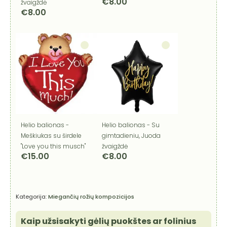
€
8.00
žvaigždė
€
8.00
Helio balionas -
Helio balionas - Su
Meškiukas su širdele
gimtadieniu, Juoda
"Love you this musch"
žvaigždė
€
15.00
€
8.00
Kategorija:
Miegančių rožių kompozicijos
Kaip užsisakyti gėlių puokštes ar folinius