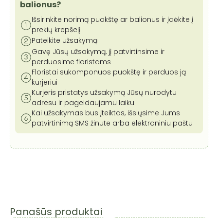
balionus?
Išsirinkite norimą puokštę ar balionus ir įdėkite į
prekių krepšelį
Pateikite užsakymą
Gavę Jūsų užsakymą, jį patvirtinsime ir
perduosime floristams
Floristai sukomponuos puokštę ir perduos ją
kurjeriui
Kurjeris pristatys užsakymą Jūsų nurodytu
adresu ir pageidaujamu laiku
Kai užsakymas bus įteiktas, išsiųsime Jums
patvirtinimą SMS žinute arba elektroniniu paštu
Panašūs produktai