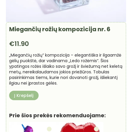
Miegančių rožių kompozicija nr. 6
€
11.90
„Miegančių rožių“ kompozicija – elegantiška ir ilgaamžė
gėlių puokštė, dar vadinama „Ledo rožėmis“. Šios
ypatingos rožės išlaiko savo grožį ir šviežumą net keletą
metų, nereikalaudamos jokios priežiūros. Tobulas
pasirinkimas tiems, kurie nori dovanoti grožį, išliekantį
ilgiau nei įprastos gėlės.
Į Krepšelį
Prie šios prekės rekomenduojame: