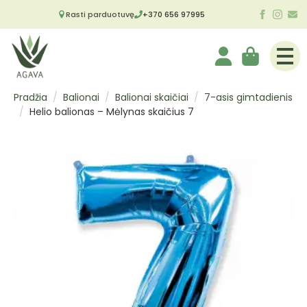
Rasti parduotuvę
+370 656 97995
Pradžia
Balionai
Balionai skaičiai
7-asis gimtadienis
Helio balionas – Mėlynas skaičius 7