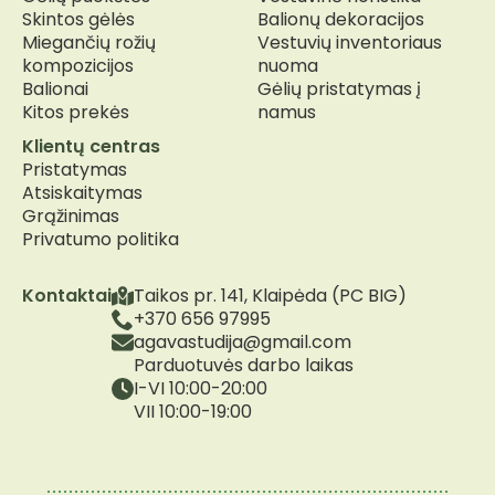
Skintos gėlės
Balionų dekoracijos
Miegančių rožių
Vestuvių inventoriaus
kompozicijos
nuoma
Balionai
Gėlių pristatymas į
Kitos prekės
namus
Klientų centras
Pristatymas
Atsiskaitymas
Grąžinimas
Privatumo politika
Kontaktai
Taikos pr. 141, Klaipėda (PC BIG)
+370 656 97995
agavastudija@gmail.com
Parduotuvės darbo laikas
I-VI 10:00-20:00
VII 10:00-19:00