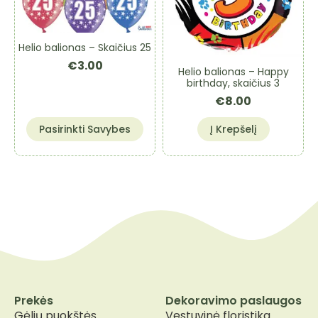
Helio balionas – Skaičius 25
€
3.00
Helio balionas – Happy
birthday, skaičius 3
€
8.00
This
Pasirinkti Savybes
Į Krepšelį
product
has
multiple
variants.
The
options
may
be
chosen
on
the
Prekės
Dekoravimo paslaugos
product
Gėlių puokštės
Vestuvinė floristika
page