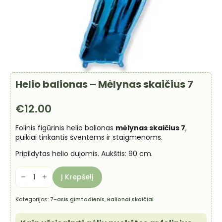
Helio balionas – Mėlynas skaičius 7
€
12.00
Folinis figūrinis helio balionas
mėlynas skaičius 7
,
puikiai tinkantis šventėms ir staigmenoms.
Pripildytas helio dujomis. Aukštis: 90 cm.
produkto
kiekis:
Į Krepšelį
Helio
balionas
-
Kategorijos:
7-asis gimtadienis
,
Balionai skaičiai
Mėlynas
skaičius
7