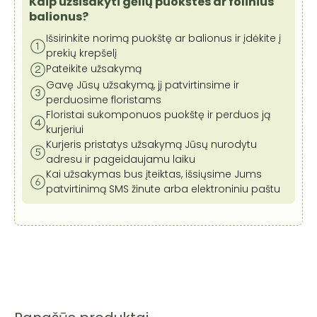
Kaip užsisakyti gėlių puokštes ar folinius
balionus?
Išsirinkite norimą puokštę ar balionus ir įdėkite į
prekių krepšelį
Pateikite užsakymą
Gavę Jūsų užsakymą, jį patvirtinsime ir
perduosime floristams
Floristai sukomponuos puokštę ir perduos ją
kurjeriui
Kurjeris pristatys užsakymą Jūsų nurodytu
adresu ir pageidaujamu laiku
Kai užsakymas bus įteiktas, išsiųsime Jums
patvirtinimą SMS žinute arba elektroniniu paštu