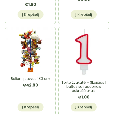
€
1.50
Į Krepšelį
Į Krepšelį
Balionų stovas 180 cm
Torto žvakutė – Skaičius 1
€
42.90
baltas su raudonais
pakraščiukais
€
1.00
Į Krepšelį
Į Krepšelį