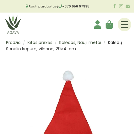
Rasti parduotuvę
+370 656 97995
Pradžia
Kitos prekės
Kalėdos, Nauji metai
Kalėdų
Senelio kepurė, vilnonė, 29×41 cm