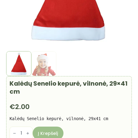
Kalėdų Senelio kepurė, vilnonė, 29×41
cm
€
2.00
Kalėdų Senelio kepurė, vilnonė, 29x41 cm
produkto
kiekis:
Į Krepšelį
Kalėdų