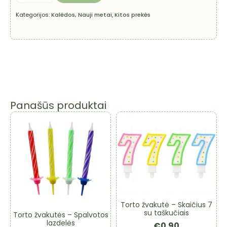
Senelio
kepurė,
Kategorijos:
Kalėdos, Nauji metai
,
Kitos prekės
vilnonė,
29x41
cm
Panašūs produktai
Torto žvakutė – Skaičius 7
su taškučiais
Torto žvakutės – Spalvotos
lazdelės
€
0.90