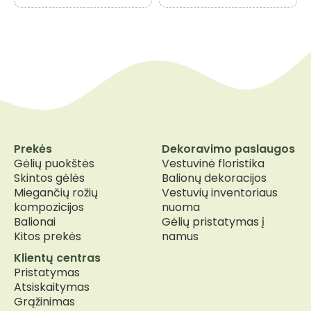
Prekės
Dekoravimo paslaugos
Gėlių puokštės
Vestuvinė floristika
Skintos gėlės
Balionų dekoracijos
Miegančių rožių
Vestuvių inventoriaus
kompozicijos
nuoma
Balionai
Gėlių pristatymas į
Kitos prekės
namus
Klientų centras
Pristatymas
Atsiskaitymas
Grąžinimas