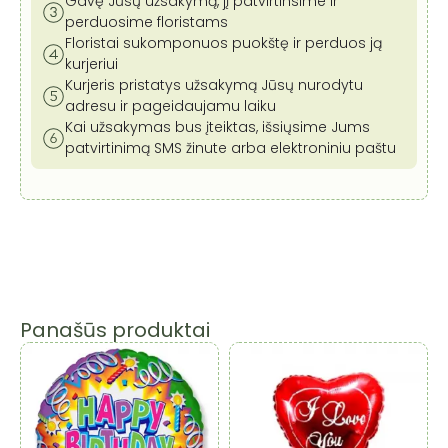
Gavę Jūsų užsakymą, jį patvirtinsime ir
perduosime floristams
Floristai sukomponuos puokštę ir perduos ją
kurjeriui
Kurjeris pristatys užsakymą Jūsų nurodytu
adresu ir pageidaujamu laiku
Kai užsakymas bus įteiktas, išsiųsime Jums
patvirtinimą SMS žinute arba elektroniniu paštu
Panašūs produktai