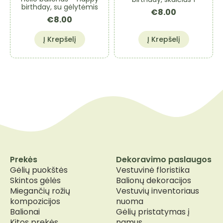
birthday, su gėlytėmis
€
8.00
€
8.00
Į Krepšelį
Į Krepšelį
Prekės
Dekoravimo paslaugos
Gėlių puokštės
Vestuvinė floristika
Skintos gėlės
Balionų dekoracijos
Miegančių rožių
Vestuvių inventoriaus
kompozicijos
nuoma
Balionai
Gėlių pristatymas į
Kitos prekės
namus