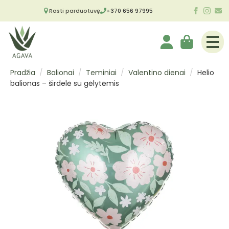
Rasti parduotuvę
+370 656 97995
Pradžia
Balionai
Teminiai
Valentino dienai
Helio
balionas – širdelė su gėlytėmis