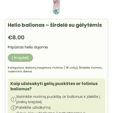
Helio balionas – širdelė su gėlytėmis
€
8.00
Pripūstas helio dujomis
Į Krepšelį
Kategorijos:
Balionų naujienos
,
Foliniai ( 18 colių)
,
Širdelės formos
,
Valentino dienai
Kaip užsisakyti gėlių puokštes ar folinius
balionus?
Išsirinkite norimą puokštę ar balionus ir įdėkite į
prekių krepšelį
Pateikite užsakymą