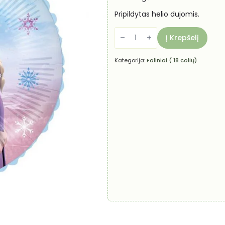
Pripildytas helio dujomis.
produkto
kiekis:
Į Krepšelį
Helio
balionas
-
Kategorija:
Foliniai ( 18 colių)
Ledo
šalis
"Ana
ir
Elza"