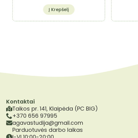
Į Krepšelį
Kontaktai
Taikos pr. 141, Klaipėda (PC BIG)
+370 656 97995
agavastudija@gmail.com
Parduotuvės darbo laikas
I-VI 10:00-20:00