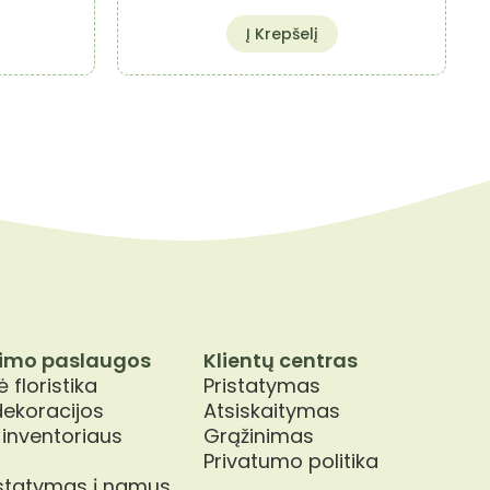
Į Krepšelį
imo paslaugos
Klientų centras
 floristika
Pristatymas
dekoracijos
Atsiskaitymas
 inventoriaus
Grąžinimas
Privatumo politika
istatymas į namus