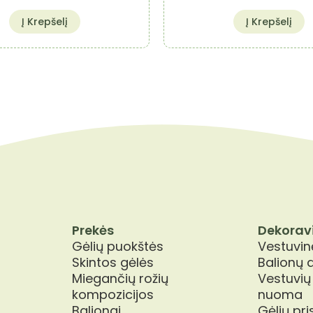
Į Krepšelį
Į Krepšelį
Prekės
Dekorav
Gėlių puokštės
Vestuvinė
Skintos gėlės
Balionų 
Miegančių rožių
Vestuvių
kompozicijos
nuoma
Balionai
Gėlių pr