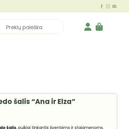
ch
edo šalis “Ana ir Elza”
do šalis
, puikiai tinkantis šventėms ir staigmenoms.