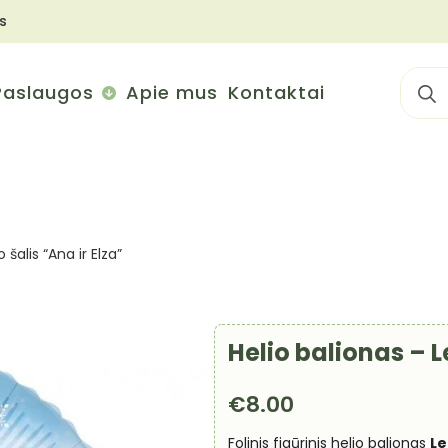
s
Sear
Paslaugos
Apie mus
Kontaktai
for:
 šalis “Ana ir Elza”
Helio balionas – L
€
8.00
Folinis figūrinis helio balionas
Le