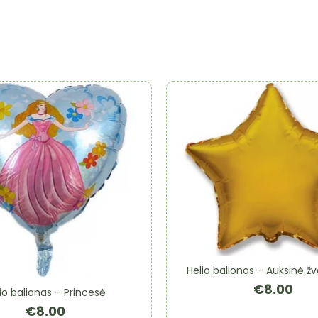
Helio balionas – Auksinė ž
€
8.00
io balionas – Princesė
€
8.00