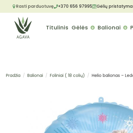
Rasti parduotuvę
+370 656 97995
Gėlių pristatyma
Titulinis
Gėlės
Balionai
Pradžia
Balionai
Foliniai ( 18 colių)
Helio balionas – Ledo