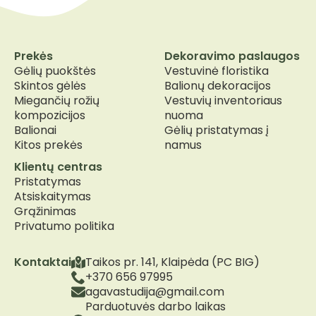
Prekės
Dekoravimo paslaugos
Gėlių puokštės
Vestuvinė floristika
Skintos gėlės
Balionų dekoracijos
Miegančių rožių
Vestuvių inventoriaus
kompozicijos
nuoma
Balionai
Gėlių pristatymas į
Kitos prekės
namus
Klientų centras
Pristatymas
Atsiskaitymas
Grąžinimas
Privatumo politika
Kontaktai
Taikos pr. 141, Klaipėda (PC BIG)
+370 656 97995
agavastudija@gmail.com
Parduotuvės darbo laikas