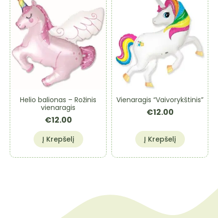
Helio balionas – Rožinis
Vienaragis “Vaivorykštinis”
vienaragis
€
12.00
€
12.00
Į Krepšelį
Į Krepšelį