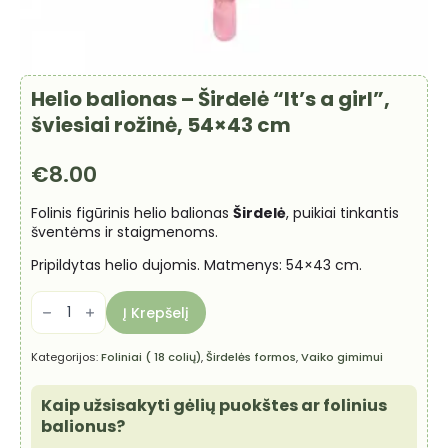
Helio balionas – Širdelė “It’s a girl”,
šviesiai rožinė, 54×43 cm
€
8.00
Folinis figūrinis helio balionas
Širdelė
, puikiai tinkantis
šventėms ir staigmenoms.
Pripildytas helio dujomis. Matmenys: 54×43 cm.
produkto
kiekis:
Į Krepšelį
Helio
balionas
-
Kategorijos:
Foliniai ( 18 colių)
,
Širdelės formos
,
Vaiko gimimui
Širdelė
"It's
a
Kaip užsisakyti gėlių puokštes ar folinius
girl",
šviesiai
balionus?
rožinė,