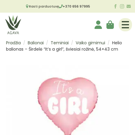
Rasti parduotuvę
+370 656 97995
Pradžia
Balionai
Teminiai
Vaiko gimimui
Helio
balionas – Širdelė “It’s a girl”, šviesiai rožinė, 54×43 cm