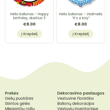
Helio balionas – Happy
Helio balionas – Vežimėlis
birthday, skaičius 3
“it’s a boy”
€
8.00
€
8.00
Į Krepšelį
Į Krepšelį
Prekės
Dekoravimo paslaugos
Gėlių puokštės
Vestuvinė floristika
Skintos gėlės
Balionų dekoracijos
Miegančių rožių
Vestuvių inventoriaus