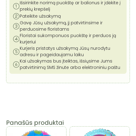
54x43
Išsirinkite norimą puokštę ar balionus ir įdėkite į
cm
prekių krepšelį
Pateikite užsakymą
Gavę Jūsų užsakymą, jį patvirtinsime ir
perduosime floristams
Floristai sukomponuos puokštę ir perduos ją
kurjeriui
Kurjeris pristatys užsakymą Jūsų nurodytu
adresu ir pageidaujamu laiku
Kai užsakymas bus įteiktas, išsiųsime Jums
patvirtinimą SMS žinute arba elektroniniu paštu
Panašūs produktai