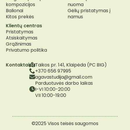
kompozicijos
nuoma
Balionai
Gėlių pristatymas į
Kitos prekės
namus
Klientų centras
Pristatymas
Atsiskaitymas
Grąžinimas
Privatumo politika
Kontaktai
Taikos pr. 141, Klaipėda (PC BIG)
+370 656 97995
agavastudija@gmail.com
Parduotuvės darbo laikas
I-VI 10:00-20:00
VII 10:00-19:00
©2025 Visos teisės saugomos