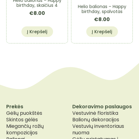
Helio balionas – Happy
birthday, skaičius 4
Helio balionas – Happy
birthday, spalvotas
€
8.00
€
8.00
Į Krepšelį
Į Krepšelį
Prekės
Dekoravimo paslaugos
Gėlių puokštės
Vestuvinė floristika
Skintos gėlės
Balionų dekoracijos
Miegančių rožių
Vestuvių inventoriaus
kompozicijos
nuoma