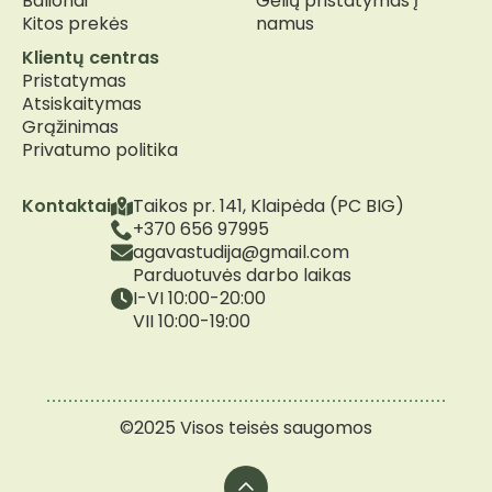
Balionai
Gėlių pristatymas į
Kitos prekės
namus
Klientų centras
Pristatymas
Atsiskaitymas
Grąžinimas
Privatumo politika
Kontaktai
Taikos pr. 141, Klaipėda (PC BIG)
+370 656 97995
agavastudija@gmail.com
Parduotuvės darbo laikas
I-VI 10:00-20:00
VII 10:00-19:00
©2025 Visos teisės saugomos