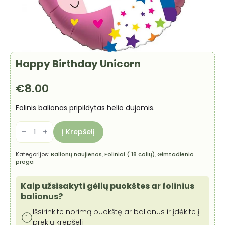
Happy Birthday Unicorn
€
8.00
Folinis balionas pripildytas helio dujomis.
produkto
kiekis:
Į Krepšelį
Happy
Birthday
Unicorn
Kategorijos:
Balionų naujienos
,
Foliniai ( 18 colių)
,
Gimtadienio
proga
Kaip užsisakyti gėlių puokštes ar folinius
balionus?
Išsirinkite norimą puokštę ar balionus ir įdėkite į
prekių krepšelį