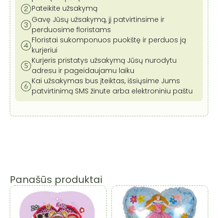
Pateikite užsakymą
Gavę Jūsų užsakymą, jį patvirtinsime ir
perduosime floristams
Floristai sukomponuos puokštę ir perduos ją
kurjeriui
Kurjeris pristatys užsakymą Jūsų nurodytu
adresu ir pageidaujamu laiku
Kai užsakymas bus įteiktas, išsiųsime Jums
patvirtinimą SMS žinute arba elektroniniu paštu
Panašūs produktai