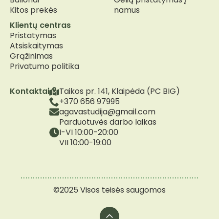
Kitos prekės
namus
Klientų centras
Pristatymas
Atsiskaitymas
Grąžinimas
Privatumo politika
Kontaktai
Taikos pr. 141, Klaipėda (PC BIG)
+370 656 97995
agavastudija@gmail.com
Parduotuvės darbo laikas
I-VI 10:00-20:00
VII 10:00-19:00
©2025 Visos teisės saugomos