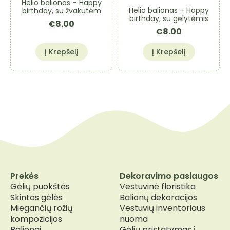
Helio balionas – Happy
Helio balionas – Happy
birthday, su žvakutėm
birthday, su gėlytėmis
€
8.00
€
8.00
Į Krepšelį
Į Krepšelį
Prekės
Dekoravimo paslaugos
Gėlių puokštės
Vestuvinė floristika
Skintos gėlės
Balionų dekoracijos
Miegančių rožių
Vestuvių inventoriaus
kompozicijos
nuoma
Balionai
Gėlių pristatymas į