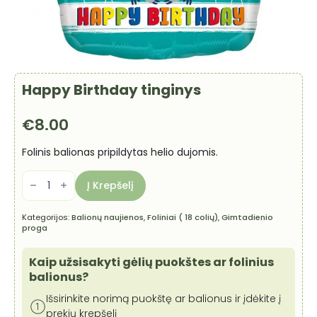
Happy Birthday tinginys
€
8.00
Folinis balionas pripildytas helio dujomis.
produkto
kiekis:
Į Krepšelį
Happy
Birthday
tinginys
Kategorijos:
Balionų naujienos
,
Foliniai ( 18 colių)
,
Gimtadienio
proga
Kaip užsisakyti gėlių puokštes ar folinius
balionus?
Išsirinkite norimą puokštę ar balionus ir įdėkite į
prekių krepšelį