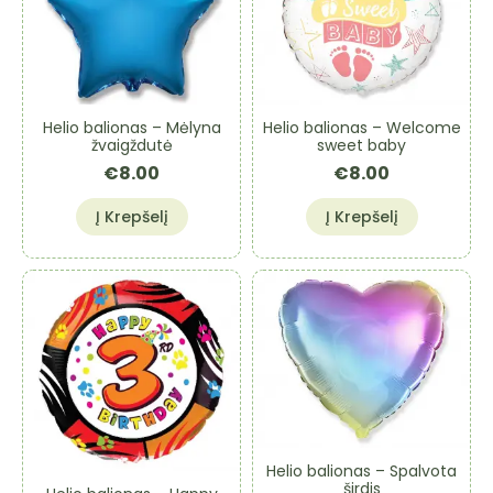
Helio balionas – Mėlyna
Helio balionas – Welcome
žvaigždutė
sweet baby
€
8.00
€
8.00
Į Krepšelį
Į Krepšelį
Helio balionas – Spalvota
širdis