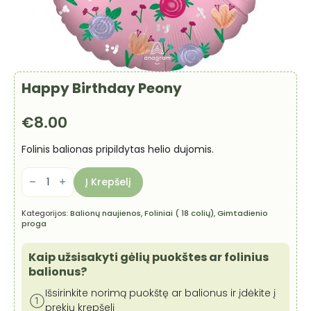
Happy Birthday Peony
€
8.00
Folinis balionas pripildytas helio dujomis.
produkto
kiekis:
Į Krepšelį
Happy
Birthday
Peony
Kategorijos:
Balionų naujienos
,
Foliniai ( 18 colių)
,
Gimtadienio
proga
Kaip užsisakyti gėlių puokštes ar folinius
balionus?
Išsirinkite norimą puokštę ar balionus ir įdėkite į
prekių krepšelį