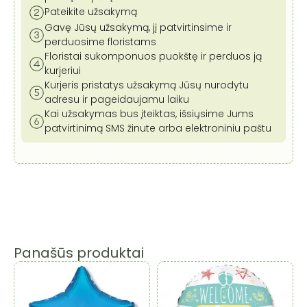
Pateikite užsakymą
Gavę Jūsų užsakymą, jį patvirtinsime ir
perduosime floristams
Floristai sukomponuos puokštę ir perduos ją
kurjeriui
Kurjeris pristatys užsakymą Jūsų nurodytu
adresu ir pageidaujamu laiku
Kai užsakymas bus įteiktas, išsiųsime Jums
patvirtinimą SMS žinute arba elektroniniu paštu
Panašūs produktai