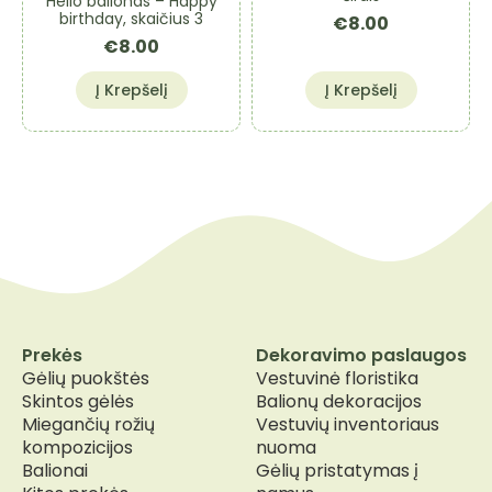
Helio balionas – Happy
birthday, skaičius 3
€
8.00
€
8.00
Į Krepšelį
Į Krepšelį
Prekės
Dekoravimo paslaugos
Gėlių puokštės
Vestuvinė floristika
Skintos gėlės
Balionų dekoracijos
Miegančių rožių
Vestuvių inventoriaus
kompozicijos
nuoma
Balionai
Gėlių pristatymas į