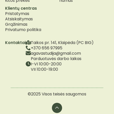
Kitos prekės
namus
Klientų centras
Pristatymas
Atsiskaitymas
Grąžinimas
Privatumo politika
Kontaktai
Taikos pr. 141, Klaipėda (PC BIG)
+370 656 97995
agavastudija@gmail.com
Parduotuvės darbo laikas
I-VI 10:00-20:00
VII 10:00-19:00
©2025 Visos teisės saugomos