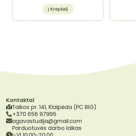
Į Krepšelį
Kontaktai
Taikos pr. 141, Klaipėda (PC BIG)
+370 656 97995
agavastudija@gmail.com
Parduotuvės darbo laikas
I-VI 10:00-20:00