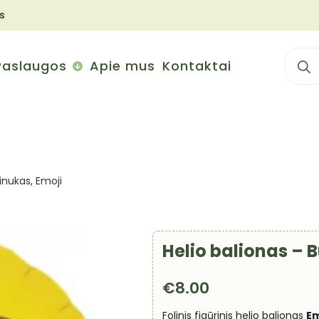
s
Sear
Paslaugos
Apie mus
Kontaktai
for:
inukas, Emoji
Helio balionas – 
€
8.00
Folinis figūrinis helio balionas
Em