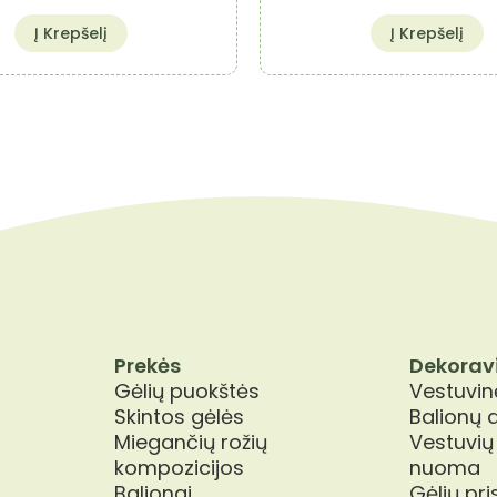
Į Krepšelį
Į Krepšelį
Prekės
Dekorav
Gėlių puokštės
Vestuvinė
Skintos gėlės
Balionų 
Miegančių rožių
Vestuvių
kompozicijos
nuoma
Balionai
Gėlių pr