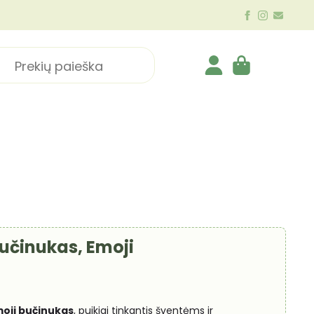
ch
Bučinukas, Emoji
oji bučinukas
, puikiai tinkantis šventėms ir