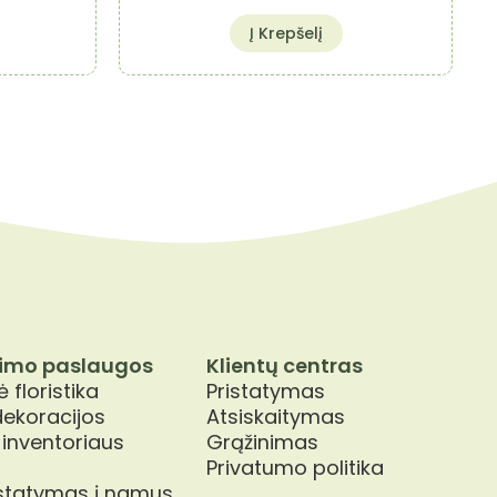
Į Krepšelį
imo paslaugos
Klientų centras
 floristika
Pristatymas
dekoracijos
Atsiskaitymas
 inventoriaus
Grąžinimas
Privatumo politika
istatymas į namus