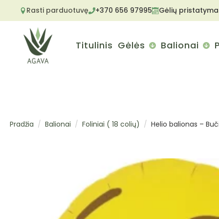
Rasti parduotuvę
+370 656 97995
Gėlių pristatyma
Titulinis
Gėlės
Balionai
Pradžia
Balionai
Foliniai ( 18 colių)
Helio balionas – Buč