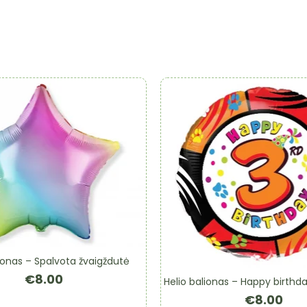
lionas – Spalvota žvaigždutė
€
8.00
Helio balionas – Happy birthda
€
8.00