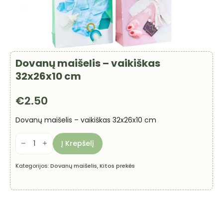
Dovanų maišelis – vaikiškas
32x26x10 cm
€
2.50
Dovanų maišelis – vaikiškas 32x26x10 cm
produkto
kiekis:
Į Krepšelį
Dovanų
maišelis
-
Kategorijos:
Dovanų maišelis
,
Kitos prekės
vaikiškas
32x26x10
cm