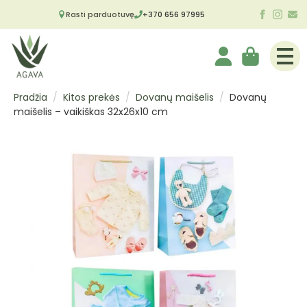
Rasti parduotuvę
+370 656 97995
Pradžia
Kitos prekės
Dovanų maišelis
Dovanų
maišelis – vaikiškas 32x26x10 cm