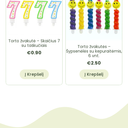
Torto žvakutė – Skaičius 7
su taškučiais
Torto žvakutės –
Šypsenėlės su kepuraitėmis,
€
0.90
6 vnt.
€
2.50
Į Krepšelį
Į Krepšelį