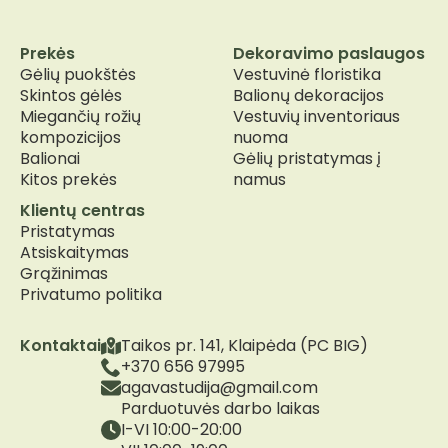
Prekės
Dekoravimo paslaugos
Gėlių puokštės
Vestuvinė floristika
Skintos gėlės
Balionų dekoracijos
Miegančių rožių
Vestuvių inventoriaus
kompozicijos
nuoma
Balionai
Gėlių pristatymas į
Kitos prekės
namus
Klientų centras
Pristatymas
Atsiskaitymas
Grąžinimas
Privatumo politika
Kontaktai
Taikos pr. 141, Klaipėda (PC BIG)
+370 656 97995
agavastudija@gmail.com
Parduotuvės darbo laikas
I-VI 10:00-20:00