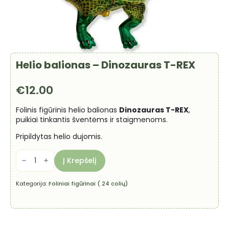
Helio balionas – Dinozauras T-REX
€
12.00
Folinis figūrinis helio balionas
Dinozauras T-REX
,
puikiai tinkantis šventėms ir staigmenoms.
Pripildytas helio dujomis.
produkto
kiekis:
Į Krepšelį
Helio
balionas
-
Kategorija:
Foliniai figūrinai ( 24 colių)
Dinozauras
T-
REX