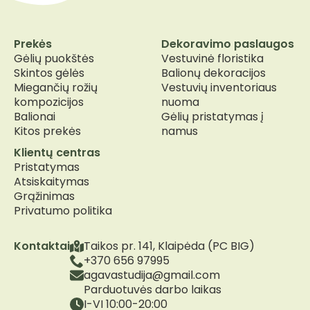
Prekės
Dekoravimo paslaugos
Gėlių puokštės
Vestuvinė floristika
Skintos gėlės
Balionų dekoracijos
Miegančių rožių
Vestuvių inventoriaus
kompozicijos
nuoma
Balionai
Gėlių pristatymas į
Kitos prekės
namus
Klientų centras
Pristatymas
Atsiskaitymas
Grąžinimas
Privatumo politika
Kontaktai
Taikos pr. 141, Klaipėda (PC BIG)
+370 656 97995
agavastudija@gmail.com
Parduotuvės darbo laikas
I-VI 10:00-20:00