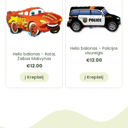
Helio balionas – Policijos
visureigis
Helio balionas – Ratai,
Žaibas Makvynas
€
12.00
€
12.00
Į Krepšelį
Į Krepšelį