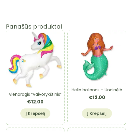
Panašūs produktai
Helio balionas – Undinėlė
Vienaragis “Vaivorykštinis”
€
12.00
€
12.00
Į Krepšelį
Į Krepšelį