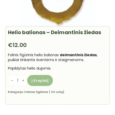
Helio balionas – Deimantinis žiedas
€
12.00
Folinis figūrinis helio balionas
deimantinis žiedas
,
puikiai tinkantis šventėms ir staigmenoms.
Pripildytas helio dujomis.
produkto
kiekis:
Į Krepšelį
Helio
balionas
-
Kategorija:
Foliniai figūrinai ( 24 colių)
Deimantinis
žiedas