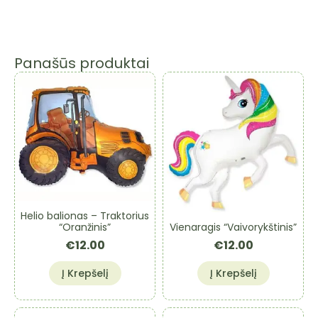
Panašūs produktai
Helio balionas – Traktorius
Vienaragis “Vaivorykštinis”
“Oranžinis”
€
12.00
€
12.00
Į Krepšelį
Į Krepšelį