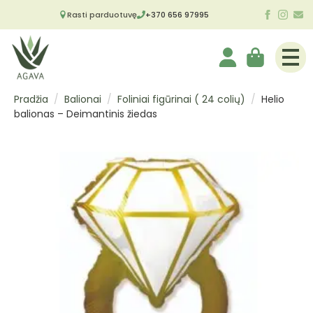
Rasti parduotuvę
+370 656 97995
Pradžia
Balionai
Foliniai figūrinai ( 24 colių)
Helio
balionas – Deimantinis žiedas