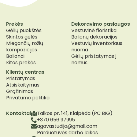
Prekės
Dekoravimo paslaugos
Gėlių puokštės
Vestuvinė floristika
Skintos gėlės
Balionų dekoracijos
Miegančių rožių
Vestuvių inventoriaus
kompozicijos
nuoma
Balionai
Gėlių pristatymas į
Kitos prekės
namus
Klientų centras
Pristatymas
Atsiskaitymas
Grąžinimas
Privatumo politika
Kontaktai
Taikos pr. 141, Klaipėda (PC BIG)
+370 656 97995
agavastudija@gmail.com
Parduotuvės darbo laikas