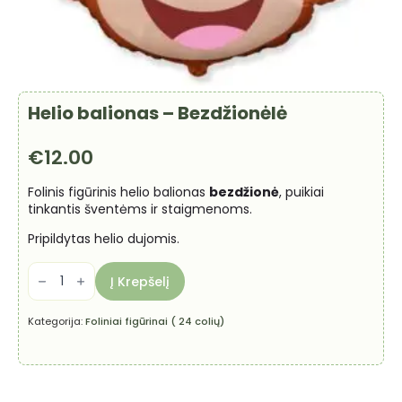
Helio balionas – Bezdžionėlė
€
12.00
Folinis figūrinis helio balionas
bezdžionė
, puikiai
tinkantis šventėms ir staigmenoms.
Pripildytas helio dujomis.
produkto
kiekis:
Į Krepšelį
Helio
balionas
-
Kategorija:
Foliniai figūrinai ( 24 colių)
Bezdžionėlė