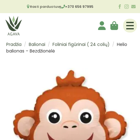
Rasti parduotuvę
+370 656 97995
Pradžia
Balionai
Foliniai figūrinai ( 24 colių)
Helio
balionas – Bezdžionėlė