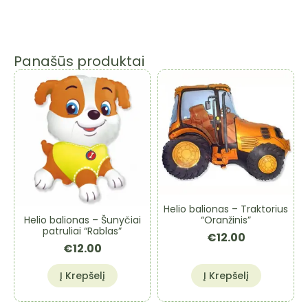
Panašūs produktai
Helio balionas – Traktorius
Helio balionas – Šunyčiai
“Oranžinis”
patruliai “Rablas”
€
12.00
€
12.00
Į Krepšelį
Į Krepšelį