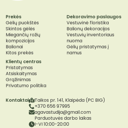
Prekės
Dekoravimo paslaugos
Gėlių puokštės
Vestuvinė floristika
Skintos gėlės
Balionų dekoracijos
Miegančių rožių
Vestuvių inventoriaus
kompozicijos
nuoma
Balionai
Gėlių pristatymas į
Kitos prekės
namus
Klientų centras
Pristatymas
Atsiskaitymas
Grąžinimas
Privatumo politika
Kontaktai
Taikos pr. 141, Klaipėda (PC BIG)
+370 656 97995
agavastudija@gmail.com
Parduotuvės darbo laikas
I-VI 10:00-20:00