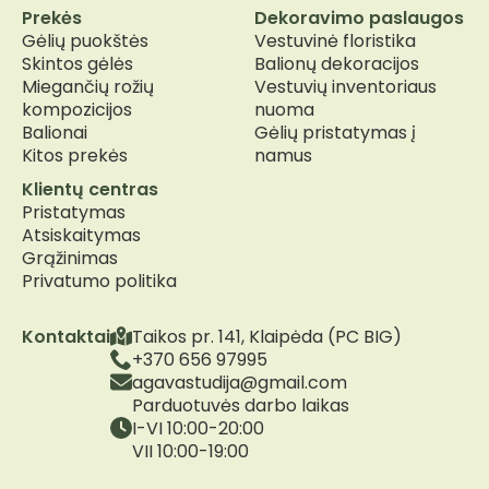
Prekės
Dekoravimo paslaugos
Gėlių puokštės
Vestuvinė floristika
Skintos gėlės
Balionų dekoracijos
Miegančių rožių
Vestuvių inventoriaus
kompozicijos
nuoma
Balionai
Gėlių pristatymas į
Kitos prekės
namus
Klientų centras
Pristatymas
Atsiskaitymas
Grąžinimas
Privatumo politika
Kontaktai
Taikos pr. 141, Klaipėda (PC BIG)
+370 656 97995
agavastudija@gmail.com
Parduotuvės darbo laikas
I-VI 10:00-20:00
VII 10:00-19:00