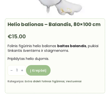
Helio balionas – Balandis, 80×100 cm
€
15.00
Folinis figūrinis helio balionas
baltas balandis
, puikiai
tinkantis šventėms ir staigmenoms.
Pripildytas helio dujomis.
produkto
kiekis:
Į Krepšelį
Helio
balionas
-
Kategorijos:
Extra dideli foliniai figūriniai
,
Vestuviniai
Balandis,
80x100
cm