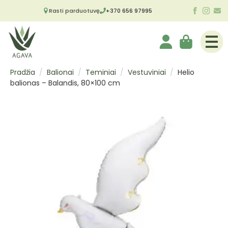
Rasti parduotuvę
+370 656 97995
Pradžia
Balionai
Teminiai
Vestuviniai
Helio
balionas – Balandis, 80×100 cm