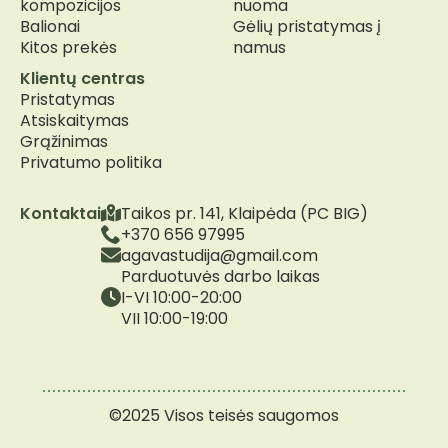
kompozicijos
nuoma
Balionai
Gėlių pristatymas į
Kitos prekės
namus
Klientų centras
Pristatymas
Atsiskaitymas
Grąžinimas
Privatumo politika
Kontaktai
Taikos pr. 141, Klaipėda (PC BIG)
+370 656 97995
agavastudija@gmail.com
Parduotuvės darbo laikas
I-VI 10:00-20:00
VII 10:00-19:00
©2025 Visos teisės saugomos