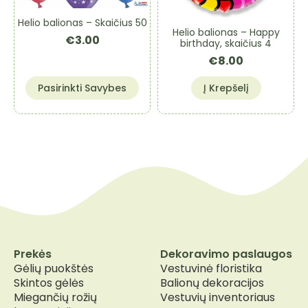
on
Helio balionas – Skaičius 50
the
Helio balionas – Happy
€
3.00
product
birthday, skaičius 4
page
€
8.00
This
Pasirinkti Savybes
Į Krepšelį
product
has
multiple
variants.
The
options
may
be
chosen
on
the
Prekės
Dekoravimo paslaugos
product
Gėlių puokštės
Vestuvinė floristika
page
Skintos gėlės
Balionų dekoracijos
Miegančių rožių
Vestuvių inventoriaus