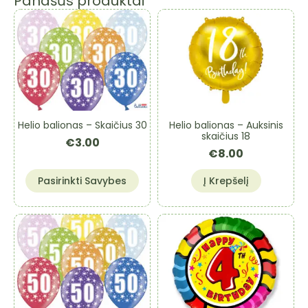
Panašūs produktai
Helio balionas – Skaičius 30
Helio balionas – Auksinis
skaičius 18
€
3.00
€
8.00
This
Pasirinkti Savybes
Į Krepšelį
product
has
multiple
variants.
The
options
may
be
chosen