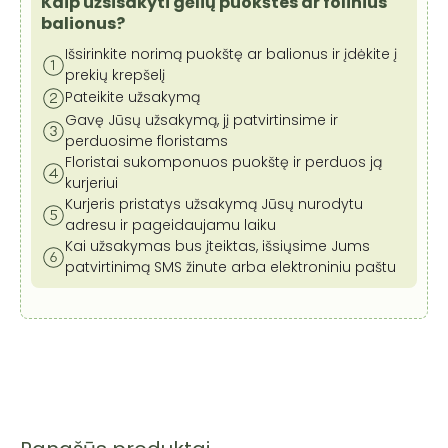
Kaip užsisakyti gėlių puokštes ar folinius
balionus?
Išsirinkite norimą puokštę ar balionus ir įdėkite į
prekių krepšelį
Pateikite užsakymą
Gavę Jūsų užsakymą, jį patvirtinsime ir
perduosime floristams
Floristai sukomponuos puokštę ir perduos ją
kurjeriui
Kurjeris pristatys užsakymą Jūsų nurodytu
adresu ir pageidaujamu laiku
Kai užsakymas bus įteiktas, išsiųsime Jums
patvirtinimą SMS žinute arba elektroniniu paštu