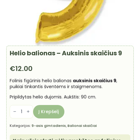
Helio balionas – Auksinis skaičius 9
€
12.00
Folinis figūrinis helio balionas
auksinis skaičius 9
,
puikiai tinkantis šventėms ir staigmenoms.
Pripildytas helio dujomis. Aukštis: 90 cm.
produkto
kiekis:
Į Krepšelį
Helio
balionas
-
Kategorijos:
9-asis gimtadienis
,
Balionai skaičiai
Auksinis
skaičius
9