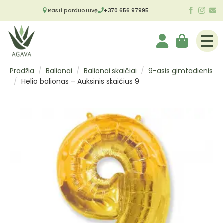
Rasti parduotuvę
+370 656 97995
Pradžia
Balionai
Balionai skaičiai
9-asis gimtadienis
Helio balionas – Auksinis skaičius 9