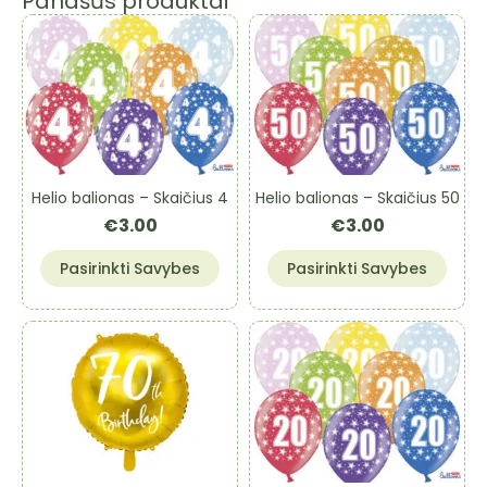
Panašūs produktai
Helio balionas – Skaičius 4
Helio balionas – Skaičius 50
€
3.00
€
3.00
This
This
Pasirinkti Savybes
Pasirinkti Savybes
product
product
has
has
multiple
multiple
variants.
variants.
The
The
options
options
may
may
be
be
chosen
chosen