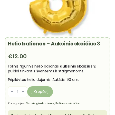
Helio balionas – Auksinis skaičius 3
€
12.00
Folinis figūrinis helio balionas
auksinis skaičius 3
,
puikiai tinkantis šventėms ir staigmenoms.
Pripildytas helio dujomis. Aukštis: 90 cm.
produkto
kiekis:
Į Krepšelį
Helio
balionas
-
Kategorijos:
3-asis gimtadienis
,
Balionai skaičiai
Auksinis
skaičius
3