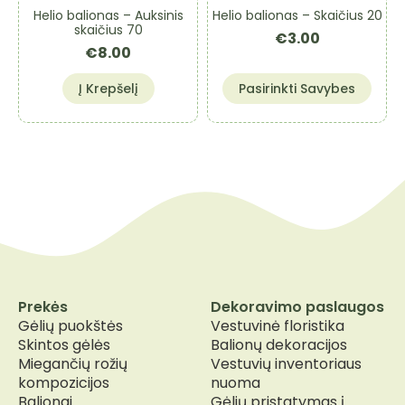
on
on
Helio balionas – Auksinis
Helio balionas – Skaičius 20
the
the
skaičius 70
€
3.00
product
product
€
8.00
page
page
This
Į Krepšelį
Pasirinkti Savybes
product
has
multiple
variants.
The
options
may
be
chosen
on
the
Prekės
Dekoravimo paslaugos
product
Gėlių puokštės
Vestuvinė floristika
page
Skintos gėlės
Balionų dekoracijos
Miegančių rožių
Vestuvių inventoriaus
kompozicijos
nuoma
Balionai
Gėlių pristatymas į