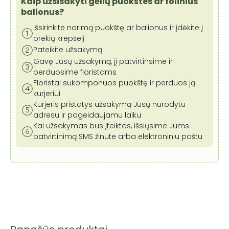
Kaip užsisakyti gėlių puokštes ar folinius
balionus?
Išsirinkite norimą puokštę ar balionus ir įdėkite į
prekių krepšelį
Pateikite užsakymą
Gavę Jūsų užsakymą, jį patvirtinsime ir
perduosime floristams
Floristai sukomponuos puokštę ir perduos ją
kurjeriui
Kurjeris pristatys užsakymą Jūsų nurodytu
adresu ir pageidaujamu laiku
Kai užsakymas bus įteiktas, išsiųsime Jums
patvirtinimą SMS žinute arba elektroniniu paštu