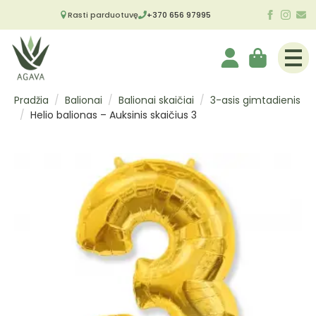
Rasti parduotuvę
+370 656 97995
Pradžia
Balionai
Balionai skaičiai
3-asis gimtadienis
Helio balionas – Auksinis skaičius 3