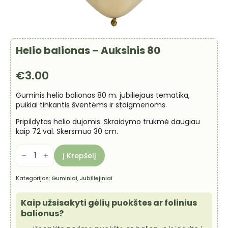
Helio balionas – Auksinis 80
€
3.00
Guminis helio balionas 80 m. jubiliejaus tematika,
puikiai tinkantis šventėms ir staigmenoms.
Pripildytas helio dujomis. Skraidymo trukmė daugiau
kaip 72 val. Skersmuo 30 cm.
produkto
kiekis:
Į Krepšelį
Helio
balionas
-
Kategorijos:
Guminiai
,
Jubiliejiniai
Auksinis
80
Kaip užsisakyti gėlių puokštes ar folinius
balionus?