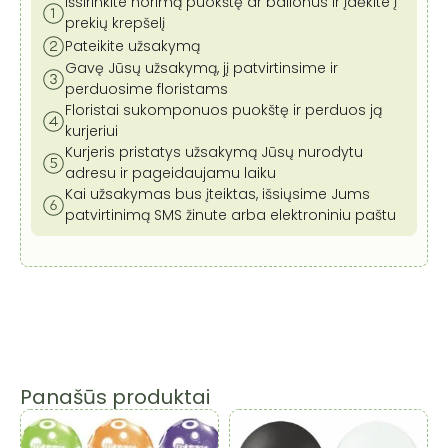
Išsirinkite norimą puokštę ar balionus ir įdėkite į
prekių krepšelį
Pateikite užsakymą
Gavę Jūsų užsakymą, jį patvirtinsime ir
perduosime floristams
Floristai sukomponuos puokštę ir perduos ją
kurjeriui
Kurjeris pristatys užsakymą Jūsų nurodytu
adresu ir pageidaujamu laiku
Kai užsakymas bus įteiktas, išsiųsime Jums
patvirtinimą SMS žinute arba elektroniniu paštu
Panašūs produktai