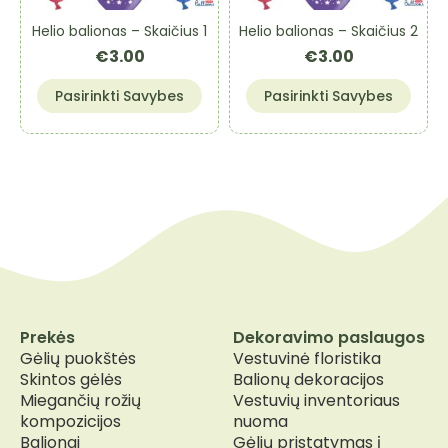
Helio balionas – Skaičius 1
Helio balionas – Skaičius 2
€
3.00
€
3.00
This
This
Pasirinkti Savybes
Pasirinkti Savybes
product
product
has
has
multiple
multiple
variants.
variants.
The
The
options
options
may
may
be
be
chosen
chosen
on
on
the
the
Prekės
Dekoravimo paslaugos
product
product
Gėlių puokštės
Vestuvinė floristika
page
page
Skintos gėlės
Balionų dekoracijos
Miegančių rožių
Vestuvių inventoriaus
kompozicijos
nuoma
Balionai
Gėlių pristatymas į